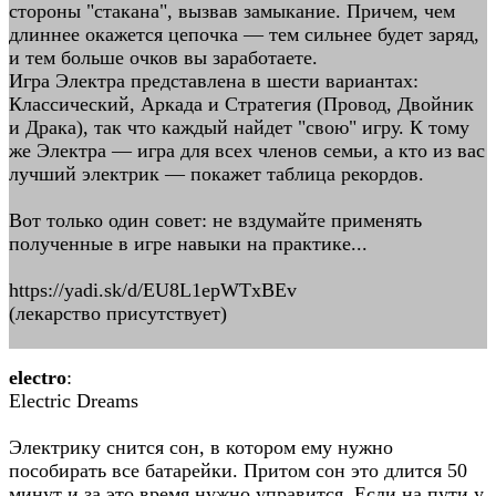
стороны "стакана", вызвав замыкание. Причем, чем
длиннее окажется цепочка — тем сильнее будет заряд,
и тем больше очков вы заработаете.
Игра Электра представлена в шести вариантах:
Классический, Аркада и Стратегия (Провод, Двойник
и Драка), так что каждый найдет "свою" игру. К тому
же Электра — игра для всех членов семьи, а кто из вас
лучший электрик — покажет таблица рекордов.
Вот только один совет: не вздумайте применять
полученные в игре навыки на практике...
https://yadi.sk/d/EU8L1epWTxBEv
(лекарство присутствует)
electro
:
Electric Dreams
Электрику снится сон, в котором ему нужно
пособирать все батарейки. Притом сон это длится 50
минут и за это время нужно управится. Если на пути у