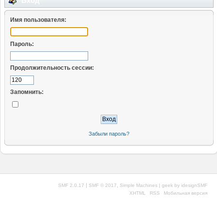
Вход
Имя пользователя:
Пароль:
Продолжительность сессии:
Запомнить:
Забыли пароль?
|
,
SMF 2.0.17
SMF © 2017
Simple Machines
| geek by
idesignSMF
XHTML
RSS
Мобильная версия