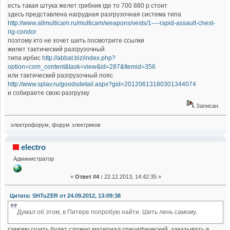
есть такая штука желет грибник где то 700 880 р стоит
здесь представлена нагрудная разгрузочная система типа
http://www.allmulticam.ru/multicam/weapons/vests/1----rapid-assault-chest-
rig-condor
поэтому кто не хочет шить посмотрите ссылки
жилет тактический разгрузочный
типа ирбис
http://abbat.biz/index.php?
option=com_content&task=view&id=287&Itemid=356
или тактический разгрузочный пояс
http://www.splav.ru/goodsdetail.aspx?gid=20120613180301344074
и собираете свою разгрузку
Записан
электрофорум, форум электриков
electro
Администратор
«
Ответ #4 :
22.12.2013, 14:42:35 »
Цитата: SHTuZER от 24.09.2012, 13:09:38
Думал об этом, в Питере попробую найти. Шить лень самому.
самому сшить будет сложно материал специфический, заказывать в