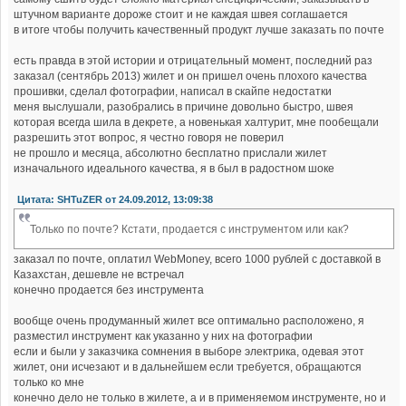
штучном варианте дороже стоит и не каждая швея соглашается
в итоге чтобы получить качественный продукт лучше заказать по почте
есть правда в этой истории и отрицательный момент, последний раз
заказал (сентябрь 2013) жилет и он пришел очень плохого качества
прошивки, сделал фотографии, написал в скайпе недостатки
меня выслушали, разобрались в причине довольно быстро, швея
которая всегда шила в декрете, а новенькая халтурит, мне пообещали
разрешить этот вопрос, я честно говоря не поверил
не прошло и месяца, абсолютно бесплатно прислали жилет
изначального идеального качества, я в был в радостном шоке
Цитата: SHTuZER от 24.09.2012, 13:09:38
Только по почте? Кстати, продается с инструментом или как?
заказал по почте, оплатил WebMoney, всего 1000 рублей с доставкой в
Казахстан, дешевле не встречал
конечно продается без инструмента
вообще очень продуманный жилет все оптимально расположено, я
разместил инструмент как указанно у них на фотографии
если и были у заказчика сомнения в выборе электрика, одевая этот
жилет, они исчезают и в дальнейшем если требуется, обращаются
только ко мне
конечно дело не только в жилете, а и в применяемом инструменте, но и