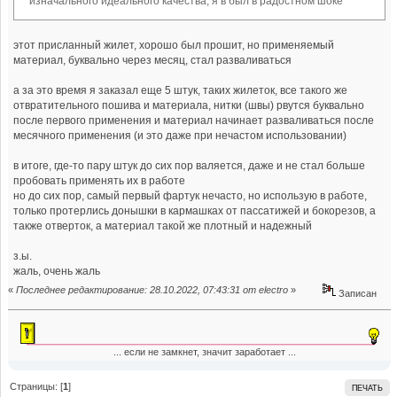
изначального идеального качества, я в был в радостном шоке
этот присланный жилет, хорошо был прошит, но применяемый
материал, буквально через месяц, стал разваливаться
а за это время я заказал еще 5 штук, таких жилеток, все такого же
отвратительного пошива и материала, нитки (швы) рвутся буквально
после первого применения и материал начинает разваливаться после
месячного применения (и это даже при нечастом использовании)
в итоге, где-то пару штук до сих пор валяется, даже и не стал больше
пробовать применять их в работе
но до сих пор, самый первый фартук нечасто, но использую в работе,
только протерлись донышки в кармашках от пассатижей и бокорезов, а
также отверток, а материал такой же плотный и надежный
з.ы.
жаль, очень жаль
«
Последнее редактирование: 28.10.2022, 07:43:31 от electro
»
Записан
... если не замкнет, значит заработает ...
Страницы: [
1
]
ПЕЧАТЬ