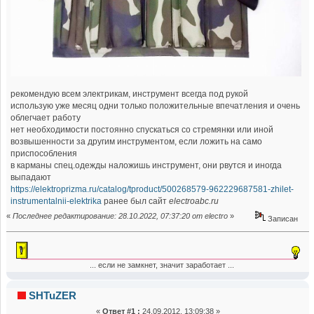
рекомендую всем электрикам, инструмент всегда под рукой
использую уже месяц одни только положительные впечатления и очень
облегчает работу
нет необходимости постоянно спускаться со стремянки или иной
возвышенности за другим инструментом, если ложить на само
приспособления
в карманы спец.одежды наложишь инструмент, они рвутся и иногда
выпадают
https://elektroprizma.ru/catalog/tproduct/500268579-962229687581-zhilet-
instrumentalnii-elektrika
ранее был сайт
electroabc.ru
«
Последнее редактирование: 28.10.2022, 07:37:20 от electro
»
Записан
... если не замкнет, значит заработает ...
SHTuZER
«
Ответ #1 :
24.09.2012, 13:09:38 »