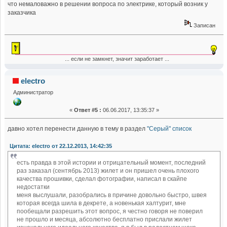
что немаловажно в решении вопроса по электрике, который возник у
заказчика
Записан
... если не замкнет, значит заработает ...
electro
Администратор
«
Ответ #5 :
06.06.2017, 13:35:37 »
давно хотел перенести данную в тему в раздел
"Серый" список
Цитата: electro от 22.12.2013, 14:42:35
есть правда в этой истории и отрицательный момент, последний
раз заказал (сентябрь 2013) жилет и он пришел очень плохого
качества прошивки, сделал фотографии, написал в скайпе
недостатки
меня выслушали, разобрались в причине довольно быстро, швея
которая всегда шила в декрете, а новенькая халтурит, мне
пообещали разрешить этот вопрос, я честно говоря не поверил
не прошло и месяца, абсолютно бесплатно прислали жилет