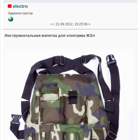
жилетка для электрика ЖЭл (Жилет электрика) от ООО
electro
Администратор
"ПРИЗМА" (Прочитано 84704 раз)
«
:
21.09.2012, 19:23:06 »
Инструментальная жилетка для электрика ЖЭл