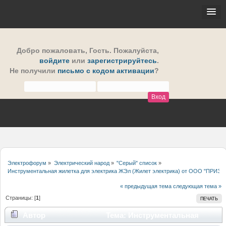
Добро пожаловать,
Гость
. Пожалуйста,
войдите
или
зарегистрируйтесь
.
Не получили
письмо с кодом активации
?
Электрофорум
»
Электрический народ
»
"Серый" список
»
Инструментальная жилетка для электрика ЖЭл (Жилет электрика) от ООО "ПРИЗМ
« предыдущая тема
следующая тема »
Страницы: [
1
]
ПЕЧАТЬ
Автор
Тема: Инструментальная