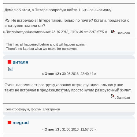
Думал об этом, в Питере попробую найти. Шить лень самому.
PS: Не встречаю в Питере такой. Только по почте? Кстати, продается с
инструментом или как?
«
Последнее редактирование: 18.10.2012, 13:04:35 от SHTuZER
»
Записан
This has all happened before and it will happen again...
There's no fate but what we make for ourselves.
виталя
«
Ответ #2 :
30.08.2013, 22:40:44 »
Очень напоминает разгрузку,хорошая штука,функциональная.у нас
таких не встречал в продаже,поэтому просто купил разгрузочный жилет.
Записан
электрофорум, форум электриков
megrad
«
Ответ #3 :
31.08.2013, 12:57:35 »