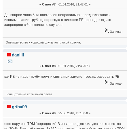
«
Ответ #7 :
01.01.2016, 21:42:01 »
Да, вопрос мною был поставлен неправильно - предполагалось
использование труб водопровода в качестве РЕ-проводника, что
запрещено в большинстве случаев.
Записан
Электричество - хороший слуга, но плохой хозяин.
danilll
«
Ответ #8 :
01.01.2016, 21:46:07 »
как PE не надо- трубу могут и снять при замене, тоесть, разорвать РЕ
Записан
Конец тока-не есть конец света
griha09
«
Ответ #9 :
25.06.2016, 13:18:58 »
еще пару раз TDM "порадовал". В январе подключил два электрокотла
по 30кВт. Каждый кушает 3х45А, поставил на каждый котел автомат TDM