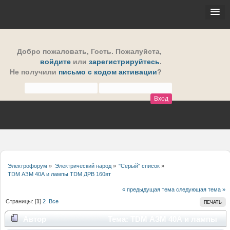
Добро пожаловать,
Гость
. Пожалуйста,
войдите
или
зарегистрируйтесь
.
Не получили
письмо с кодом активации
?
Электрофорум
»
Электрический народ
»
"Серый" список
»
TDM АЗМ 40А и лампы TDM ДРВ 160вт
« предыдущая тема
следующая тема »
Страницы: [
1
]
2
Все
ПЕЧАТЬ
Автор
Тема: TDM АЗМ 40А и лампы