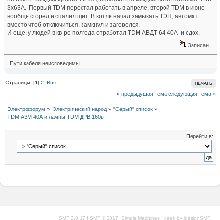
3х63А. Первый TDM перестал работать в апреле, второй TDM в июне
вообще сгорел и спалил щит. В котле начал замыкать ТЭН, автомат
вместо чтоб отключиться, замкнул и загорелся.
И еще, у людей в кв-ре полгода отработал TDM АВДТ 64 40А и сдох.
Записан
Пути кабеля неисповедимы...
Страницы: [
1
]
2
Все
ПЕЧАТЬ
« предыдущая тема
следующая тема »
Электрофорум
»
Электрический народ
»
"Серый" список
»
TDM АЗМ 40А и лампы TDM ДРВ 160вт
Перейти в:
|
,
SMF 2.0.17
SMF © 2017
Simple Machines
| geek by
idesignSMF