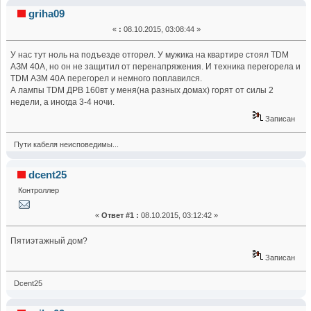
TDM ДРВ 160вт (Прочитано 57373 раз)
griha09
«
:
08.10.2015, 03:08:44 »
У нас тут ноль на подъезде отгорел. У мужика на квартире стоял TDM
АЗМ 40А, но он не защитил от перенапряжения. И техника перегорела и
TDM АЗМ 40А перегорел и немного поплавился.
А лампы TDM ДРВ 160вт у меня(на разных домах) горят от силы 2
недели, а иногда 3-4 ночи.
Записан
Пути кабеля неисповедимы...
dcent25
Контроллер
«
Ответ #1 :
08.10.2015, 03:12:42 »
Пятиэтажный дом?
Записан
Dcent25