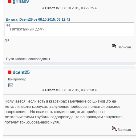
griha09
«
Ответ #2 :
08.10.2015, 03:22:25 »
Цитата: Dcent25 от 08.10.2015, 03:12:42
Пятиэтажный дом?
да
Записан
Пути кабеля неисповедимы...
dcent25
Контроллер
«
Ответ #3 :
08.10.2015, 03:33:58 »
Получается , если есть в квартирах зануление со щитков ,то на
металлических корпусах ,зануленых приборов ,появится опасное
напряжение... Но если есть соединение, этих приборов, с
металлическими трубами водопровода ,то по проводам зануления,
потечет ток ,оборванного нуля.
Записан