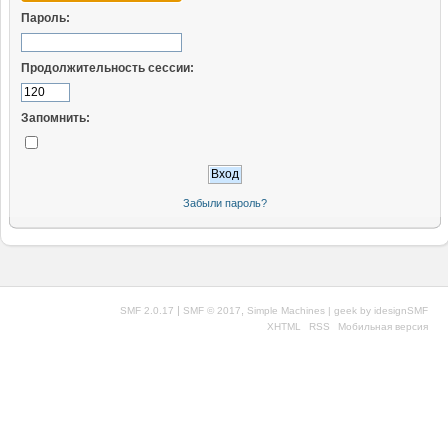
Пароль:
Продолжительность сессии:
Запомнить:
Забыли пароль?
|
,
SMF 2.0.17
SMF © 2017
Simple Machines
| geek by
idesignSMF
XHTML
RSS
Мобильная версия