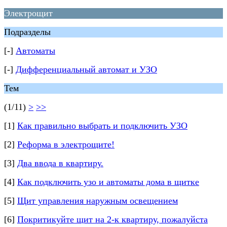
Электрощит
Подразделы
[-]
Автоматы
[-]
Дифференциальный автомат и УЗО
Тем
(1/11)
>
>>
[1]
Как правильно выбрать и подключить УЗО
[2]
Реформа в электрощите!
[3]
Два ввода в квартиру.
[4]
Как подключить узо и автоматы дома в щитке
[5]
Щит управления наружным освещением
[6]
Покритикуйте щит на 2-к квартиру, пожалуйста