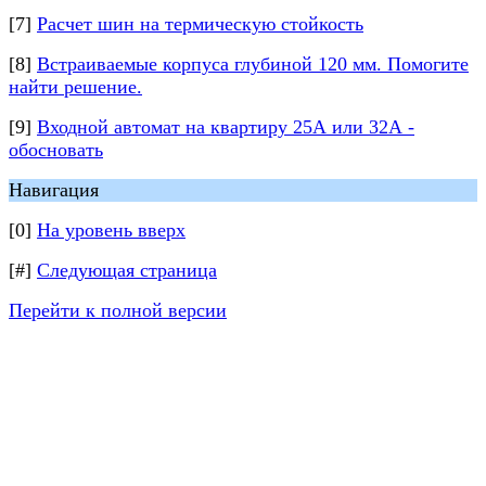
[7]
Расчет шин на термическую стойкость
[8]
Встраиваемые корпуса глубиной 120 мм. Помогите
найти решение.
[9]
Входной автомат на квартиру 25А или 32А -
обосновать
Навигация
[0]
На уровень вверх
[#]
Следующая страница
Перейти к полной версии