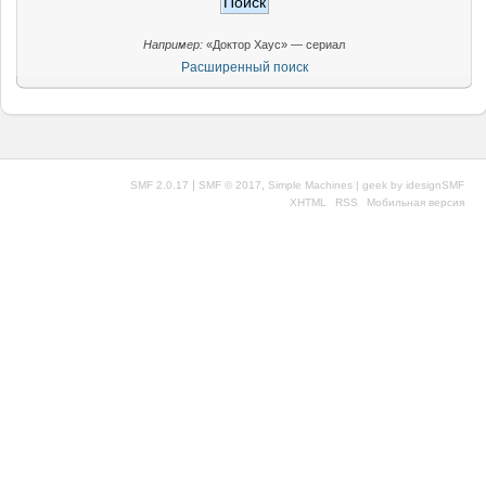
Например:
«Доктор Хаус» — сериал
Расширенный поиск
|
,
SMF 2.0.17
SMF © 2017
Simple Machines
| geek by
idesignSMF
XHTML
RSS
Мобильная версия