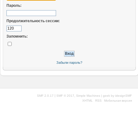
Пароль:
Продолжительность сессии:
Запомнить:
Забыли пароль?
|
,
SMF 2.0.17
SMF © 2017
Simple Machines
| geek by
idesignSMF
XHTML
RSS
Мобильная версия