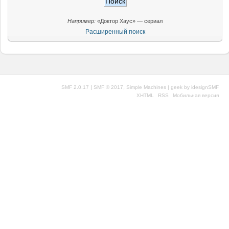
Например:
«Доктор Хаус» — сериал
Расширенный поиск
|
,
SMF 2.0.17
SMF © 2017
Simple Machines
| geek by
idesignSMF
XHTML
RSS
Мобильная версия