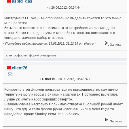
aspid_das
«
:
26.06.2012, 00:34:44 »
Инструмент FIT очень многообразен но выделить хочется то что лично
мне нравится
биты легко меняются в зависимости от потребности или выхода из
строя. Кроме того одна ручка и много бит компактно помещаются в
чемодане, заменяя набор отверток.
«
Последнее редактирование: 19.08.2012, 21:12:39 от electro
»
Записан
электрофорум, форум электриков
client76
«
Ответ #1 :
30.06.2012, 01:32:26 »
Конкретно этой фирмой пользоваться не приходилось, но сам лично
терпеть не могу наборы с битами на магнитах. Постоянно вылетают.
Лучше уж иметь набор хороших отверток.
В вашем случае насколько я понимаю отвертка с большой ручкой имеет
цангу. Это гуд. И сама форма ручки классная. Были у меня когда то
наподобие, вроде Stanley, если не ошибаюсь.
Записан