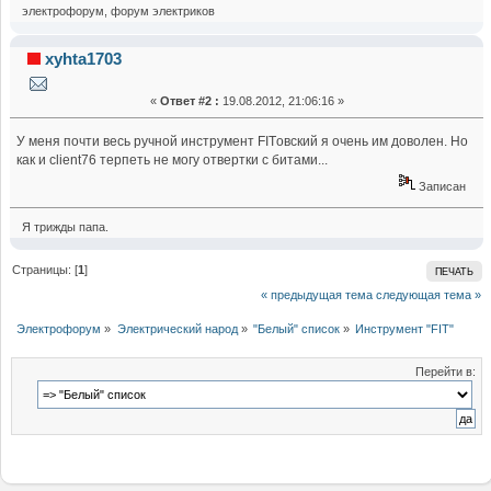
электрофорум, форум электриков
xyhta1703
«
Ответ #2 :
19.08.2012, 21:06:16 »
У меня почти весь ручной инструмент FITовский я очень им доволен. Но
как и client76 терпеть не могу отвертки с битами...
Записан
Я трижды папа.
Страницы: [
1
]
ПЕЧАТЬ
« предыдущая тема
следующая тема »
Электрофорум
»
Электрический народ
»
"Белый" список
»
Инструмент "FIT"
Перейти в: