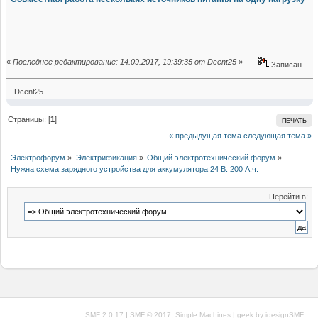
«
Последнее редактирование: 14.09.2017, 19:39:35 от Dcent25
»
Записан
Dcent25
Страницы: [
1
]
ПЕЧАТЬ
« предыдущая тема
следующая тема »
Электрофорум
»
Электрификация
»
Общий электротехнический форум
»
Нужна схема зарядного устройства для аккумулятора 24 В. 200 А.ч.
Перейти в:
|
,
SMF 2.0.17
SMF © 2017
Simple Machines
| geek by
idesignSMF