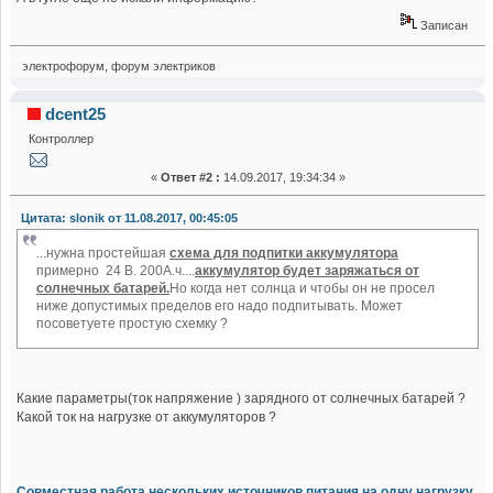
Записан
электрофорум, форум электриков
dcent25
Контроллер
«
Ответ #2 :
14.09.2017, 19:34:34 »
Цитата: slonik от 11.08.2017, 00:45:05
...нужна простейшая
схема для подпитки аккумулятора
примерно 24 В. 200А.ч....
аккумулятор будет заряжаться от
солнечных батарей.
Но когда нет солнца и чтобы он не просел
ниже допустимых пределов его надо подпитывать. Может
посоветуете простую схемку ?
Какие параметры(ток напряжение ) зарядного от солнечных батарей ?
Какой ток на нагрузке от аккумуляторов ?
Совместная работа нескольких источников питания на одну нагрузку