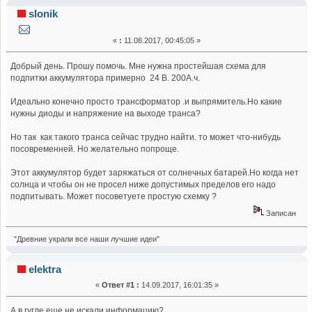
устройства для аккумулятора 24 В. 200 А.ч. (Прочитано
slonik
27604 раз)
«
:
11.08.2017, 00:45:05 »
Добрый день. Прошу помочь. Мне нужна простейшая схема для
подпитки аккумулятора примерно 24 В. 200А.ч.
Идеально конечно просто трансформатор .и выпрямитель.Но какие
нужны диоды и напряжение на выходе транса?
Но так как такого транса сейчас трудно найти. то может что-нибудь
посовременней. Но желательно попроще.
Этот аккумулятор будет заряжаться от солнечных батарей.Но когда нет
солнца и чтобы он не просел ниже допустимых пределов его надо
подпитывать. Может посоветуете простую схемку ?
Записан
"Древние украли все наши лучшие идеи"
elektra
«
Ответ #1 :
14.09.2017, 16:01:35 »
А в гугле еще не искали информацию?