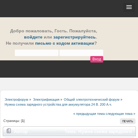
Добро пожаловать,
Гость
. Пожалуйста,
войдите
или
зарегистрируйтесь
.
Не получили
письмо с кодом активации
?
Электрофорум
»
Электрификация
»
Общий электротехнический форум
»
Нужна схема зарядного устройства для аккумулятора 24 В. 200 А.ч.
« предыдущая тема
следующая тема »
Страницы: [
1
]
ПЕЧАТЬ
Автор
Тема: Нужна схема зарядного