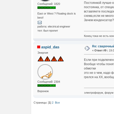
Постоянкой лучше-о
Сообщений: 1820
постоянка, от спец
вставляете последов
East or West ? Floating dock is
схема,если не много
best!
Зачем конденсатор?
работа: electrical engineer
тел: был пропит
Конец тока-не есть кон
Re: сварочны
aspid_das
«
Ответ #9 :
19.0
Энергия
Если при подключени
Вообще чтобы понят
обмотки
это не о чем, надо
грелся на ХХ, вообщ
Сообщений: 2304
Воронеж
электрофорум, форум 
Страницы: [
1
]
2
Все