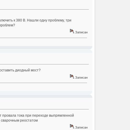
лючить к 380 В. Нашли одну проблему, три
 проблем?
Записан
поставить диодный мост?
Записан
чет провала тока при переходе выпрямленной
м сварочным реостатом
Записан