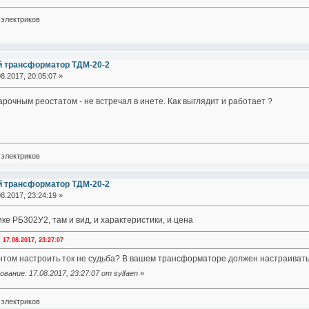
электриков
й трансформатор ТДМ-20-2
8.2017, 20:05:07 »
очным реостатом - не встречал в инете. Как выглядит и работает ?
электриков
й трансформатор ТДМ-20-2
8.2017, 23:24:19 »
ке РБ302У2, там и вид, и характеристики, и цена
7.08.2017, 23:27:07
нтом настроить ток не судьба? В вашем трансформаторе должен настраиватьс
ание: 17.08.2017, 23:27:07 от sylfaen
»
электриков