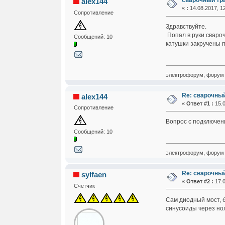
сварочный тр
alex144
«
:
14.08.2017, 12
Сопротивление
Здравствуйте.
Попал в руки сваро
Сообщений: 10
катушки закручены п
электрофорум, форум 
Re: сварочны
alex144
«
Ответ #1 :
15.0
Сопротивление
Вопрос с подключени
Сообщений: 10
электрофорум, форум 
Re: сварочны
sylfaen
«
Ответ #2 :
17.0
Счетчик
Сам диодный мост, б
синусоиды через но