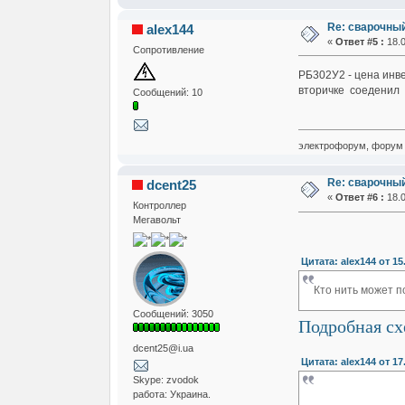
Re: сварочны
alex144
«
Ответ #5 :
18.0
Сопротивление
РБ302У2 - цена инве
вторичке соеденил н
Сообщений: 10
электрофорум, форум 
Re: сварочны
dcent25
«
Ответ #6 :
18.0
Контроллер
Мегавольт
Цитата: alex144 от 15
Кто нить может 
Сообщений: 3050
Подробная сх
dcent25@i.ua
Цитата: alex144 от 17
Skype: zvodok
работа: Украина.