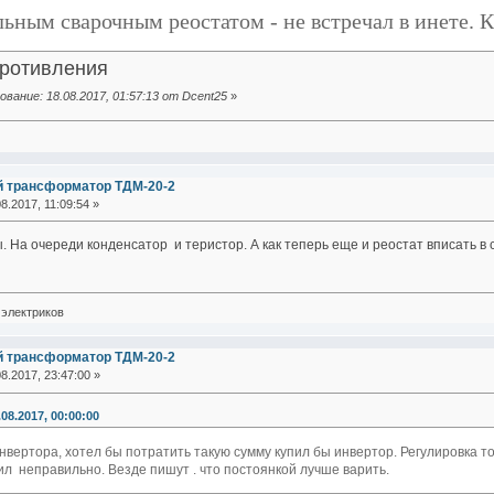
ьным сварочным реостатом - не встречал в инете. К
ротивления
вание: 18.08.2017, 01:57:13 от Dcent25
»
й трансформатор ТДМ-20-2
8.2017, 11:09:54 »
. На очереди конденсатор и теристор. А как теперь еще и реостат вписать в 
электриков
й трансформатор ТДМ-20-2
8.2017, 23:47:00 »
.08.2017, 00:00:00
нвертора, хотел бы потратить такую сумму купил бы инвертор. Регулировка то
л неправильно. Везде пишут . что постоянкой лучше варить.