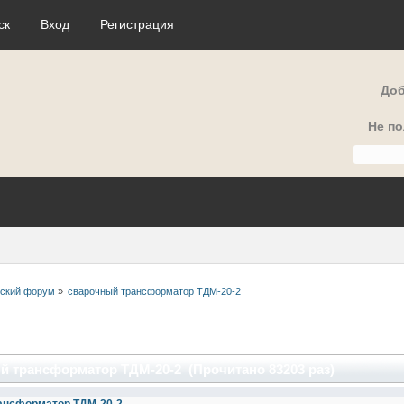
ск
Вход
Регистрация
Доб
Не п
еский форум
»
сварочный трансформатор ТДМ-20-2
й трансформатор ТДМ-20-2 (Прочитано 83203 раз)