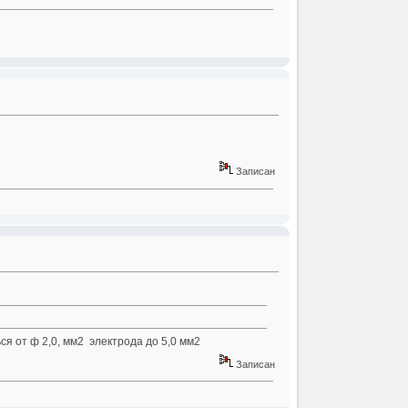
Записан
я от ф 2,0, мм2 электрода до 5,0 мм2
Записан