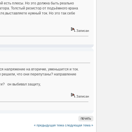
й есть плюсы. Но это должна быть реально
атора. Толстый резистор от подъёмного крана
те,выставляете нужный ток. Но это так себе
Записан
ся напряжение на вторичке, уменьшится и ток.
у решили, что они перепутаны? направление
сти? он выбивал защиту,
Записан
ПЕЧАТЬ
« предыдущая тема
следующая тема »