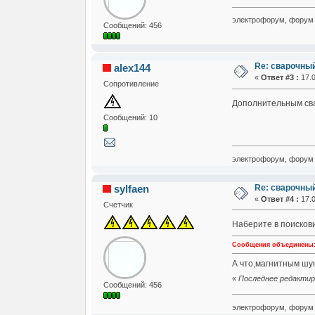
электрофорум, форум 
Сообщений: 456
Re: сварочны
alex144
«
Ответ #3 :
17.0
Сопротивление
Дополнительным свар
Сообщений: 10
электрофорум, форум 
Re: сварочны
sylfaen
«
Ответ #4 :
17.0
Счетчик
Наберите в поискови
Сообщения объединены: 1
А что,магнитным шу
«
Последнее редактиров
Сообщений: 456
электрофорум, форум 