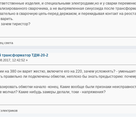
тветственные изделия, и специальными электродами,но и у сварки переменко
иализированного сварочника, а не выпрямленная синусоида после трансформ
ательно в сварочную цепь-перед держаком, и перекидывая контакт на реоста
 варить.
 зачем тиристор?
ец света
й трансформатор ТДМ-20-2
8.2017, 12:42:52 »
и на 380 он варит жестко, включите его на 220, зачем усложнять? - уменьшит
ь правильно ли подключены обмотки, неплохо бы знать предысторию: почем
 фазировать обмотки начало -конец. Какие вообще были признаки неисправно
е молчал? Какие нибудь замеры делали, токи - напряжения?
электриков