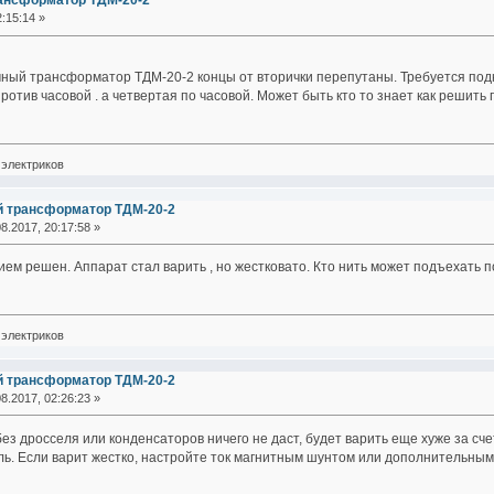
ансформатор ТДМ-20-2
:15:14 »
чный трансформатор ТДМ-20-2 концы от вторички перепутаны. Требуется подк
ротив часовой . а четвертая по часовой. Может быть кто то знает как решить
электриков
й трансформатор ТДМ-20-2
8.2017, 20:17:58 »
ем решен. Аппарат стал варить , но жестковато. Кто нить может подъехать 
электриков
й трансформатор ТДМ-20-2
8.2017, 02:26:23 »
ез дросселя или конденсаторов ничего не даст, будет варить еще хуже за с
ль. Если варит жестко, настройте ток магнитным шунтом или дополнительны