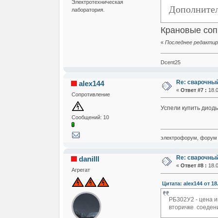
Электротехническая
Дополнител
лаборатория.
Крановые соп
«
Последнее редактиро
Dcent25
Re: сварочны
alex144
«
Ответ #7 :
18.0
Сопротивление
Успели купить диоды
Сообщений: 10
электрофорум, форум 
Re: сварочны
danilll
«
Ответ #8 :
18.0
Агрегат
Цитата: alex144 от 18
РБ302У2 - цена и
вторичке соедени