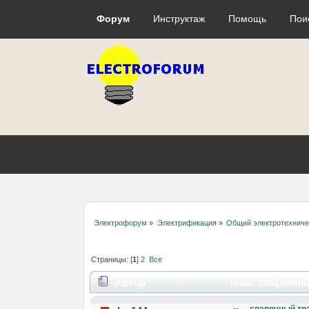
Форум
Инструктаж
Помощь
Пои
Электрофорум
»
Электрификация
»
Общий электротехнич
Страницы: [
1
]
2
Все
Автор
Тема: сварочны