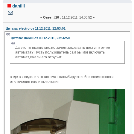
токоограничивающего автомата, ограничение
danilll
мощности потребителя (Прочитано 115424 раз)
«
Ответ #20 :
11.12.2011, 14:36:52 »
Цитата: electro от 11.12.2011, 12:53:01
Цитата: danilll от 09.12.2011, 23:56:50
Да это то правильно,но зачем закрывать доступ к ручке
автомата? Пусть пользователь сам бы мог включать
автомат,ежели его отрубит
а где вы видели что автомат пломбируется без возможности
отключения и/или включения