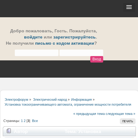
Добро пожаловать,
Гость
. Пожалуйста,
войдите
или
зарегистрируйтесь
.
Не получили
письмо с кодом активации
?
Электрофорум
»
Электрический народ
»
Информация
»
Установка токоограничивающего автомата, ограничение мощности потребителя
« предыдущая тема
следующая тема »
Страницы:
1
2
[
3
]
Все
ПЕЧАТЬ
Автор
Тема: Установка