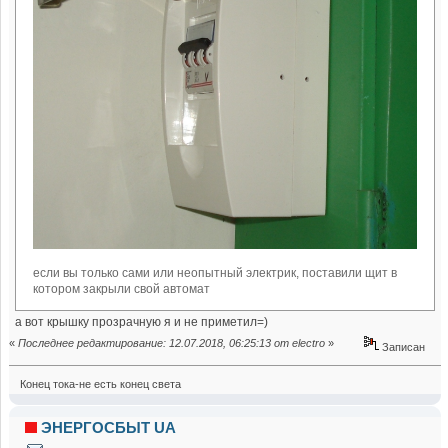
если вы только сами или неопытный электрик, поставили щит в
котором закрыли свой автомат
а вот крышку прозрачную я и не приметил=)
«
Последнее редактирование: 12.07.2018, 06:25:13 от electro
»
Записан
Конец тока-не есть конец света
ЭНЕРГОСБЫТ UA