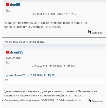
стриппер AC 0,18-6 ИЭК (Прочитано 68119 раз)
danilll
«
Ответ #10 :
30.06.2014, 19:31:22 »
Пробовал обжималку ИЕК ,так вот,удивила,вполне добротно
сделана,компактна,ивсего за 1200 рублей
Записан
Конец тока-не есть конец света
dcent25
Контроллер
«
Ответ #11 :
30.06.2014, 21:45:00 »
Цитата: lamer78 от 16.06.2014, 21:13:39
Давно такими пользуемся ,один раз меняли сальники.Замечаний нет
,главное не пережимать и правильно подбирать плашки...
«
Последнее редактирование: 04.07.2014, 16:00:44 от electro
»
Записан