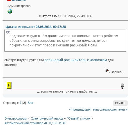
Администратор
«
Ответ #15 :
11.08.2014, 22:49:00 »
Цитата: игорь.с от 08.08.2014, 00:17:28
подскажите куда в нём долить масло, на шиномонтаже к ребятам
обратился с этим вопросом. по сути тот же домкрат, ну вот
покрутили они этот пресс и сказали разбирайся сам.
смотри внутри рукоятки
резиновый расширитель с колпачком
для
заливки
Записан
... если не замкнет, значит заработает ...
Страницы:
1
[
2
]
Все
ПЕЧАТЬ
« предыдущая тема
следующая тема »
Электрофорум
»
Электрический народ
»
"Серый" список
»
Автоматический стриппер AC 0,18-6 ИЭК