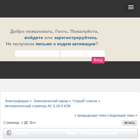
Добро пожаловать,
Гость
. Пожалуйста,
войдите
или
зарегистрируйтесь
.
Не получили
письмо с кодом активации
?
Электрофорум
»
Электрический народ
»
"Серый" список
»
Автоматический стриппер AC 0,18-6 ИЭК
« предыдущая тема
следующая тема »
Страницы:
1
[
2
]
Все
ПЕЧАТЬ
Автор
Тема: Автоматический