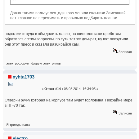
Давно такими пользуемся ,один раз меняли сальники.Замечаний
нет ,главное не пережимать и правильно подбирать плашки...
подскажите куда в нём долить масло, на шиномонтаже к ребятам
обратился с этим вопросом. по сути тот же домкрат, ну вот покрутили
они этот пресс и сказали разбирайся сам.
Записан
электрофорум, форум электриков
xyhta1703
«
Ответ #14 :
08.08.2014, 16:34:05 »
Отверни ручку которая на корпусе там будет горловина. Покрайне мере
в ПГ-70 так.
Записан
Я трижды папа.
electro