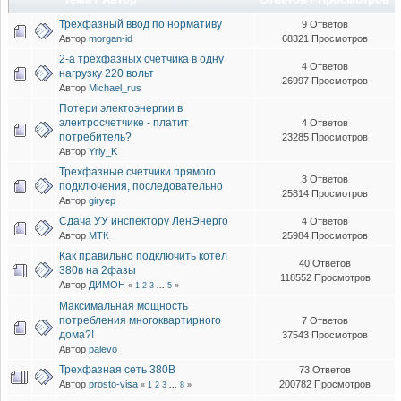
Трехфазный ввод по нормативу
9 Ответов
Автор
morgan-id
68321 Просмотров
2-а трёхфазных счетчика в одну
4 Ответов
нагрузку 220 вольт
26997 Просмотров
Автор
Michael_rus
Потери электоэнергии в
электросчетчике - платит
4 Ответов
потребитель?
23285 Просмотров
Автор
Yriy_K
Трехфазные счетчики прямого
3 Ответов
подключения, последовательно
25814 Просмотров
Автор
giryep
Сдача УУ инспектору ЛенЭнерго
4 Ответов
Автор
МТК
25984 Просмотров
Как правильно подключить котёл
40 Ответов
380в на 2фазы
118552 Просмотров
Автор
ДИМОН
«
1
2
3
...
5
»
Максимальная мощность
потребления многоквартирного
7 Ответов
дома?!
37543 Просмотров
Автор
palevo
Трехфазная сеть 380В
73 Ответов
Автор
prosto-visa
200782 Просмотров
«
1
2
3
...
8
»