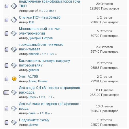
подключение трансформаторов тока
20 Ответов
ТШП
121978 Просмотров
Автор сергей
«
1
2
3
Все
»
Счетчик ПСЧ-4тм.05мк20
1 Ответов
Автор
1111
23663 Просмотров
Многоканальный счетчик
5 Ответов
электроэнергии
30729 Просмотров
Автор
Дмитрий Петров
трехфазный счетчик много
23 Ответов
насчитывает
79740 Просмотров
Автор
sherlok
«
1
2
3
Все
»
Как измерить пиковую нагрузку
2 Ответов
потребителя?
26865 Просмотров
Автор
griha09
Учет А1700
2 Ответов
Автор
Алекс Кенинг
22281 Просмотров
Два ввода 0,4 кВ в целях сокращения
111 Ответов
расходов.
262129 Просмотров
Автор
Paco
«
1
2
3
...
12
»
Два счётчика от одного трёхфазного
13 Ответов
ввода
69452 Просмотров
Автор
саня-
«
1
2
Все
»
Подскажите схему
1 Ответов
Автор
alexvel
22570 Просмотров