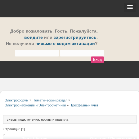
Добро пожаловать,
Гость
. Пожалуйста,
войдите
или
зарегистрируйтесь
.
Не получили
письмо с кодом активации
?
Электрофорум
»
Тематический раздел
»
Электроснабжение и Электросчетчики
»
Трехфазный учет
схемы подключения, нормы и правила
Страницы: [
1
]
Тема
/
Автор
Ответов
/
Просмотров