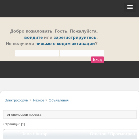
Добро пожаловать,
Гость
. Пожалуйста,
войдите
или
зарегистрируйтесь
.
Не получили
письмо с кодом активации
?
Электрофорум
»
Разное
»
Объявления
от спонсоров проекта
Страницы: [
1
]
Тема
/
Автор
Ответов
/
Просмотров