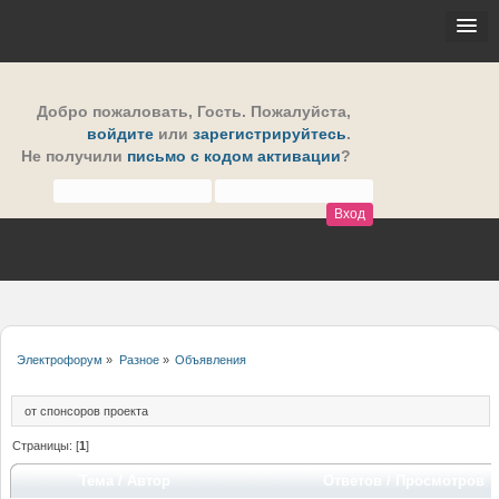
Добро пожаловать,
Гость
. Пожалуйста,
войдите
или
зарегистрируйтесь
.
Не получили
письмо с кодом активации
?
Электрофорум
»
Разное
»
Объявления
от спонсоров проекта
Страницы: [
1
]
Тема
/
Автор
Ответов
/
Просмотров