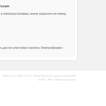
туация
.
 в электроустановках, иначе запросите их перед
ь доступ участника к проекту Электрофорум с
|
,
SMF 2.0.17
SMF © 2017
Simple Machines
| geek by
idesignSMF
XHTML
RSS
Мобильная версия