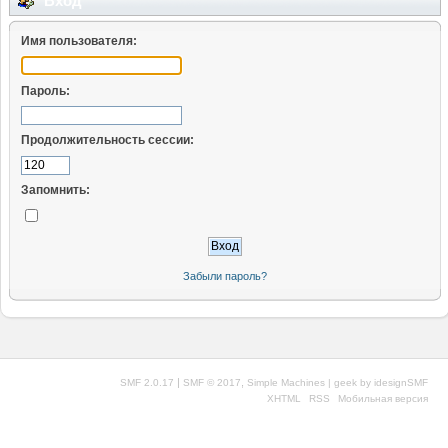
Вход
Имя пользователя:
Пароль:
Продолжительность сессии:
Запомнить:
Забыли пароль?
|
,
SMF 2.0.17
SMF © 2017
Simple Machines
| geek by
idesignSMF
XHTML
RSS
Мобильная версия