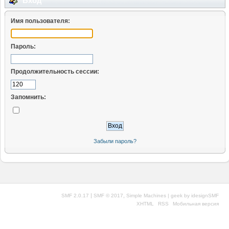
Вход
Имя пользователя:
Пароль:
Продолжительность сессии:
Запомнить:
Забыли пароль?
|
,
SMF 2.0.17
SMF © 2017
Simple Machines
| geek by
idesignSMF
XHTML
RSS
Мобильная версия