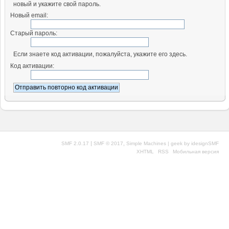
новый и укажите свой пароль.
Новый email:
Старый пароль:
Если знаете код активации, пожалуйста, укажите его здесь.
Код активации:
|
,
SMF 2.0.17
SMF © 2017
Simple Machines
| geek by
idesignSMF
XHTML
RSS
Мобильная версия