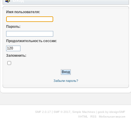
Вход
Имя пользователя:
Пароль:
Продолжительность сессии:
Запомнить:
Забыли пароль?
|
,
SMF 2.0.17
SMF © 2017
Simple Machines
| geek by
idesignSMF
XHTML
RSS
Мобильная версия