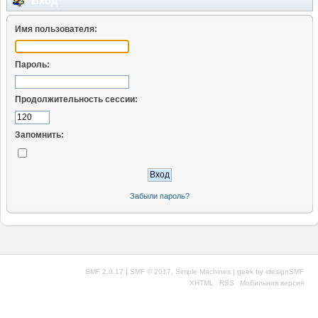
Вход
Имя пользователя:
Пароль:
Продолжительность сессии:
Запомнить:
Забыли пароль?
|
,
SMF 2.0.17
SMF © 2017
Simple Machines
| geek by
idesignSMF
XHTML
RSS
Мобильная версия