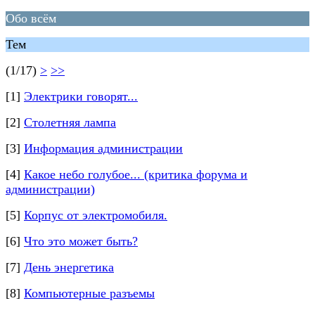
Обо всём
Тем
(1/17)
>
>>
[1]
Электрики говорят...
[2]
Столетняя лампа
[3]
Информация администрации
[4]
Какое небо голубое... (критика форума и
администрации)
[5]
Корпус от электромобиля.
[6]
Что это может быть?
[7]
День энергетика
[8]
Компьютерные разъемы