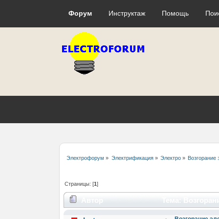
Форум
Инструктаж
Помощь
Пои
Электрофорум
»
Электрификация
»
Электро
»
Возгорание 
Страницы: [
1
]
Автор
Тема: Возгорани