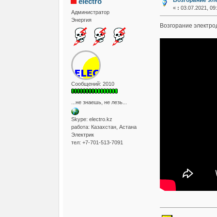
Возгорание эле
electro
«
:
03.07.2021, 09:
Администратор
Энергия
Возгорание электрод
Сообщений: 2010
...не знаешь, не лезь...
Skype: electro.kz
работа: Казахстан, Астана
Электрик
тел: +7-701-513-7091