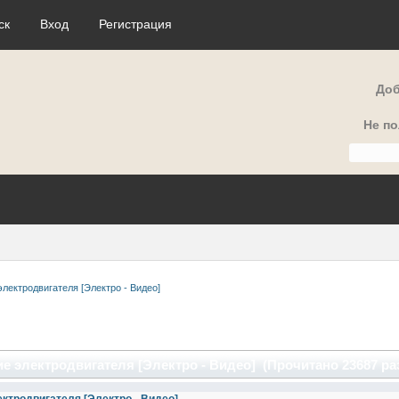
ск
Вход
Регистрация
Доб
Не п
электродвигателя [Электро - Видео]
е электродвигателя [Электро - Видео] (Прочитано 23687 ра