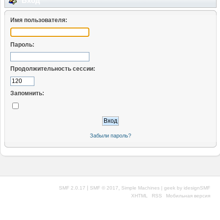
Вход
Имя пользователя:
Пароль:
Продолжительность сессии:
Запомнить:
Забыли пароль?
|
,
SMF 2.0.17
SMF © 2017
Simple Machines
| geek by
idesignSMF
XHTML
RSS
Мобильная версия