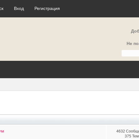
ск
Вход
Регистрация
Доб
Не п
ум
4632 Сообщ
375 Тем