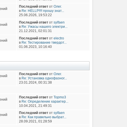
Последний ответ
от
Олег.
ений
в
Re: HELLP!!!! прошу знат...
25.06.2026, 19:53:22
Последний ответ
от
sylfaen
ений
в
Re: Ужасы нашего электри...
21.12.2021, 02:01:31
Последний ответ
от
electro
ений
в
Re: Тестирование твердот...
01.06.2023, 10:16:40
Последний ответ
от
Олег.
ений
в
Re: Установка однофазног...
23.01.2024, 00:31:38
Последний ответ
от
Topmo3
ений
в
Re: Определение характер...
10.04.2021, 21:49:31
Последний ответ
от
sylfaen
ений
в
Re: Как правильно выбрат...
28.09.2021, 01:28:59