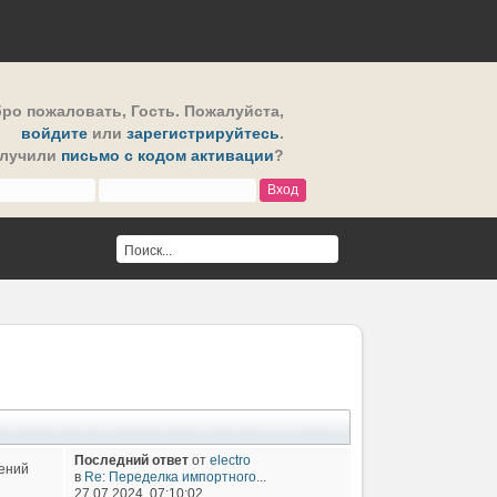
ро пожаловать,
Гость
. Пожалуйста,
войдите
или
зарегистрируйтесь
.
олучили
письмо с кодом активации
?
Последний ответ
от
electro
ений
в
Re: Переделка импортного...
27.07.2024, 07:10:02