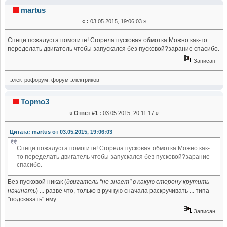
(Прочитано 60726 раз)
martus
«
:
03.05.2015, 19:06:03 »
Специ пожалуста помогите! Сгорела пусковая обмотка.Можно как-то
переделать двигатель чтобы запускался без пусковой?зарание спасибо.
Записан
электрофорум, форум электриков
Topmo3
«
Ответ #1 :
03.05.2015, 20:11:17 »
Цитата: martus от 03.05.2015, 19:06:03
Специ пожалуста помогите! Сгорела пусковая обмотка.Можно как-
то переделать двигатель чтобы запускался без пусковой?зарание
спасибо.
Без пусковой никак (
двигатель "не знает" в какую сторону крутить
начинать
) ... разве что, только в ручную сначала раскручивать ... типа
"подсказать" ему.
Записан