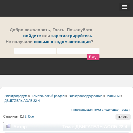
Добро пожаловать,
Гость
. Пожалуйста,
войдите
или
зарегистрируйтесь
.
Не получили
письмо с кодом активации
?
Электрофорум
»
Тематический раздел
»
Электрооборудование
»
Машины
»
ДВИГАТЕЛЬ АОЛБ 22-4
« предыдущая тема
следующая тема »
Страницы: [
1
]
2
Все
ПЕЧАТЬ
Автор
Тема: ДВИГАТЕЛЬ АОЛБ 22-4