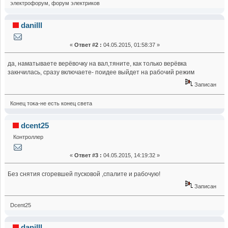
электрофорум, форум электриков
danilll
«
Ответ #2 :
04.05.2015, 01:58:37 »
да, наматываете верёвочку на вал,тяните, как только верёвка
закнчилась, сразу включаете- поидее выйдет на рабочий режим
Записан
Конец тока-не есть конец света
dcent25
Контроллер
«
Ответ #3 :
04.05.2015, 14:19:32 »
Без снятия сгоревшей пусковой ,спалите и рабочую!
Записан
Dcent25
danilll