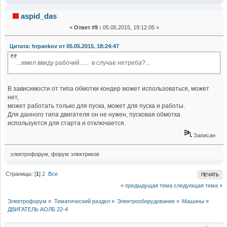
aspid_das
«
Ответ #9 :
05.05.2015, 19:12:05 »
Цитата: hrpankov от 05.05.2015, 18:24:47
...имел ввиду рабочий...... в случае нетреба?...
В зависимости от типа обмотки кондер может использоваться, может
нет,
может работать только для пуска, может для пуска и работы.
Для данного типа двигателя он не нужен, пусковая обмотка
используется для старта и отключается.
Записан
электрофорум, форум электриков
Страницы: [
1
]
2
Все
ПЕЧАТЬ
« предыдущая тема
следующая тема »
Электрофорум
»
Тематический раздел
»
Электрооборудование
»
Машины
»
ДВИГАТЕЛЬ АОЛБ 22-4