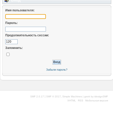
Вход
Имя пользователя:
Пароль:
Продолжительность сессии:
Запомнить:
Забыли пароль?
|
,
SMF 2.0.17
SMF © 2017
Simple Machines
| geek by
idesignSMF
XHTML
RSS
Мобильная версия