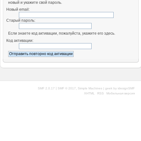
новый и укажите свой пароль.
Новый email:
Старый пароль:
Если знаете код активации, пожалуйста, укажите его здесь.
Код активации:
|
,
SMF 2.0.17
SMF © 2017
Simple Machines
| geek by
idesignSMF
XHTML
RSS
Мобильная версия