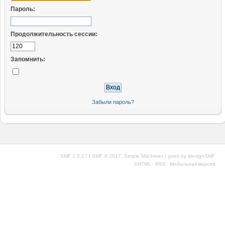
Пароль:
Продолжительность сессии:
Запомнить:
Забыли пароль?
|
,
SMF 2.0.17
SMF © 2017
Simple Machines
| geek by
idesignSMF
XHTML
RSS
Мобильная версия