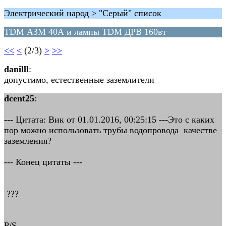
Электрический народ > "Серый" список
TDM АЗМ 40А и лампы TDM ДРВ 160вт
<<
<
(2/3)
>
>>
danilll
:
допустимо, естественные заземлители
dcent25
:
--- Цитата: Вик от 01.01.2016, 00:25:15 ---Это с каких
пор можно использовать трубы водопровода качестве
заземления?
--- Конец цитаты ---
???
P/S