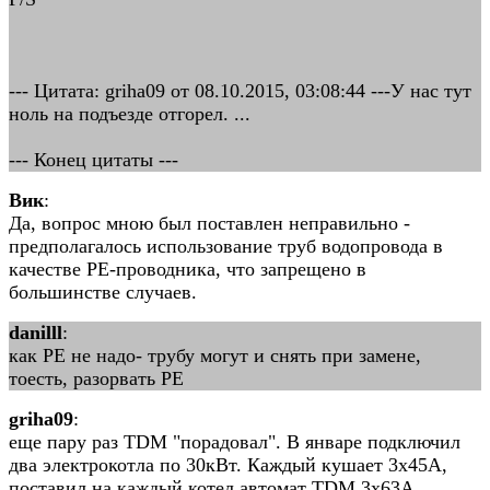
--- Цитата: griha09 от 08.10.2015, 03:08:44 ---У нас тут
ноль на подъезде отгорел. ...
--- Конец цитаты ---
Вик
:
Да, вопрос мною был поставлен неправильно -
предполагалось использование труб водопровода в
качестве РЕ-проводника, что запрещено в
большинстве случаев.
danilll
:
как PE не надо- трубу могут и снять при замене,
тоесть, разорвать РЕ
griha09
:
еще пару раз TDM "порадовал". В январе подключил
два электрокотла по 30кВт. Каждый кушает 3х45А,
поставил на каждый котел автомат TDM 3х63А.