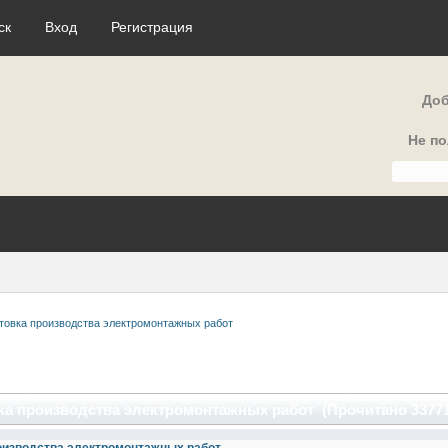
ск
Вход
Регистрация
Доб
Не п
товка производства электромонтажных работ
ка производства электромонтажных работ (Прочитано 33771