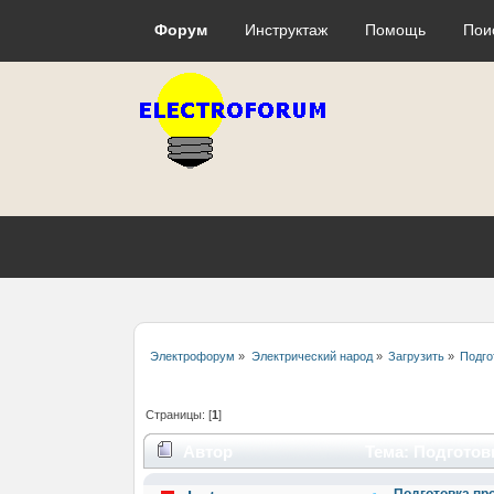
Форум
Инструктаж
Помощь
Пои
Электрофорум
»
Электрический народ
»
Загрузить
»
Подго
Страницы: [
1
]
Автор
Тема: Подготов