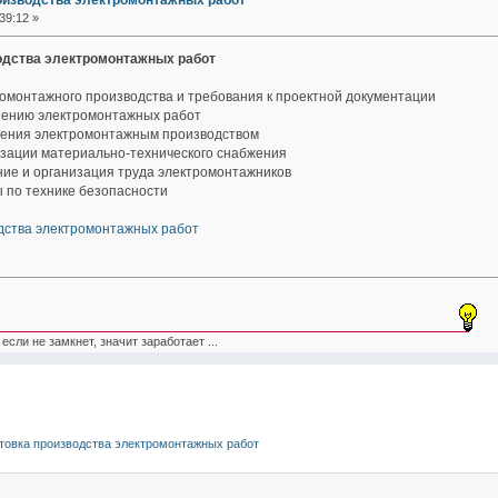
оизводства электромонтажных работ
39:12 »
одства электромонтажных работ
омонтажного производства и требования к проектной документации
нению электромонтажных работ
ления электромонтажным производством
зации материально-технического снабжения
ие и организация труда электромонтажников
 по технике безопасности
дства электромонтажных работ
кнет, значит заработает ...
товка производства электромонтажных работ