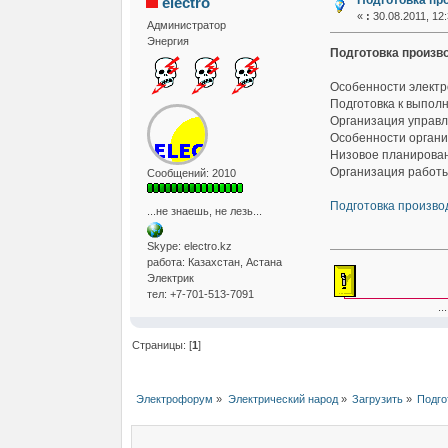
Подготовка пр
electro
«
:
30.08.2011, 12:
Администратор
Энергия
Подготовка произв
Особенности электр
Подготовка к выпол
Организация управ
Особенности органи
Низовое планирован
Организация работы
Сообщений: 2010
Подготовка произво
...не знаешь, не лезь...
Skype: electro.kz
работа: Казахстан, Астана
Электрик
тел: +7-701-513-7091
... если не зам
Страницы: [
1
]
Электрофорум
»
Электрический народ
»
Загрузить
»
Подго