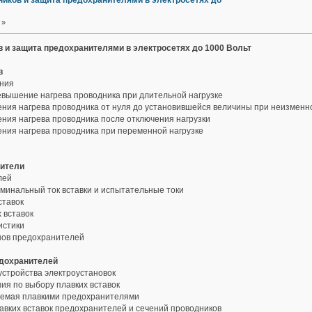
ников и защита предохранителями в электросетях до
 »
 и защита предохранителями в электросетях до 1000 Вольт
в
ния
вышение нагрева проводника при длительной нагрузке
ия нагрева проводника от нуля до установившейся величины при неизменно
ия нагрева проводника после отключения нагрузки
ия нагрева проводника при переменной нагрузке
ители
лей
оминальный ток вставки и испытательные токи
ставок
 вставок
истики
нов предохранителей
дохранителей
устройства электроустановок
ия по выбору плавких вставок
яемая плавкими предохранителями
вких вставок предохранителей и сечений проводников