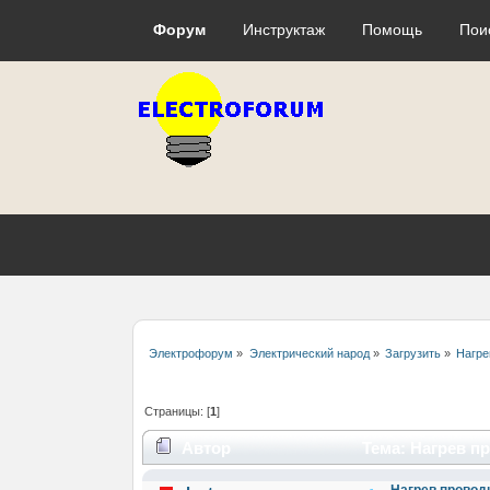
Форум
Инструктаж
Помощь
Пои
Электрофорум
»
Электрический народ
»
Загрузить
»
Нагре
Страницы: [
1
]
Автор
Тема: Нагрев пр