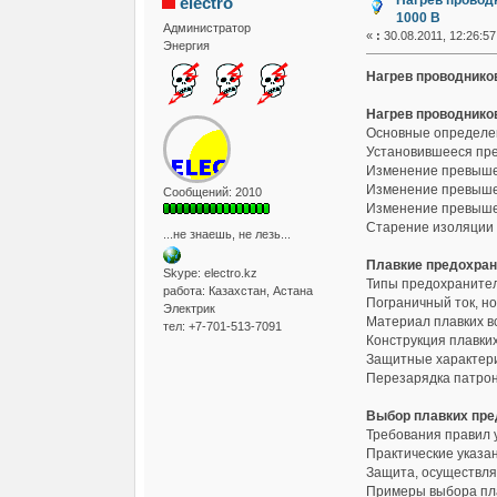
Нагрев провод
electro
1000 В
Администратор
«
:
30.08.2011, 12:26:57
Энергия
Нагрев проводников
Нагрев проводнико
Основные определе
Установившееся пре
Изменение превышен
Изменение превышен
Сообщений: 2010
Изменение превышен
Старение изоляции
...не знаешь, не лезь...
Плавкие предохран
Skype: electro.kz
Типы предохраните
работа: Казахстан, Астана
Пограничный ток, н
Электрик
Материал плавких в
тел: +7-701-513-7091
Конструкция плавких
Защитные характер
Перезарядка патро
Выбор плавких пре
Требования правил 
Практические указан
Защита, осуществл
Примеры выбора пла