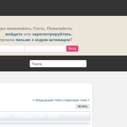
ро пожаловать,
Гость
. Пожалуйста,
войдите
или
зарегистрируйтесь
.
олучили
письмо с кодом активации
?
« предыдущая тема
следующая тема »
ПЕЧАТЬ
00 В (Прочитано 36171 раз)