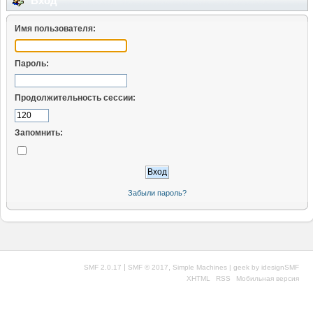
Вход
Имя пользователя:
Пароль:
Продолжительность сессии:
Запомнить:
Забыли пароль?
|
,
SMF 2.0.17
SMF © 2017
Simple Machines
| geek by
idesignSMF
XHTML
RSS
Мобильная версия