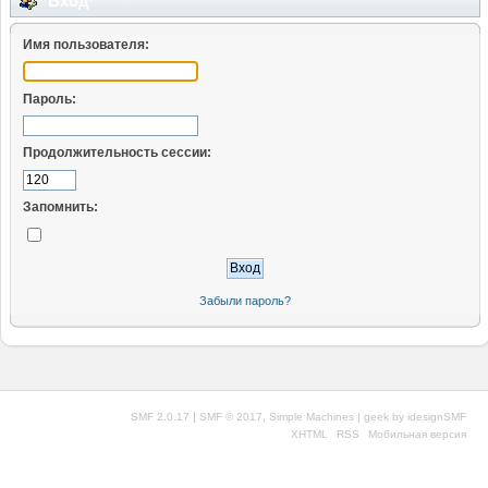
Вход
Имя пользователя:
Пароль:
Продолжительность сессии:
Запомнить:
Забыли пароль?
|
,
SMF 2.0.17
SMF © 2017
Simple Machines
| geek by
idesignSMF
XHTML
RSS
Мобильная версия