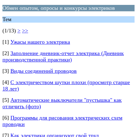
Обмен опытом, опросы и конкурсы электриков
Тем
(1/13)
>
>>
[1]
Ужасы нашего электрика
[2]
Заполнение дневник-отчет электрика (Дневник
производственной практики)
[3]
Виды соединений проводов
[4]
С электричеством шутки плохи (просмотр старше
18 лет)
[5]
Автоматические выключатели "пустышка" как
отличить (фото)
[6]
Программы для рисования электрических схем
проводки
[7]
Как электрики организуют свой труд