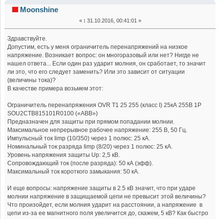
перенапряжений 255В (Прочитано 30255 раз)
Moonshine
«
:
31.10.2016, 00:41:01 »
Здравствуйте.
Допустим, есть у меня ограничитель перенапряжений на низкое
напряжение. Возникает вопрос: он многоразовый или нет? Нигде не
нашел ответа... Если один раз ударит молния, он сработает, то значит
ли это, что его следует заменить? Или это зависит от ситуации
(величины тока)?
В качестве примера возьмем этот:
Ограничитель перенапряжения OVR T1 25 255 (класс I) 25кА 255В 1P
SOU2CTB815101R0100 («АВВ»)
Предназначен для защиты при прямом попадании молнии.
Максимальное непрерывное рабочее напряжение: 255 В, 50 Гц.
Импульсный ток Iimp (10/350) через 1 полюс: 25 кА.
Номинальный ток разряда Iimp (8/20) через 1 полюс: 25 кА.
Уровень напряжения защиты Up: 2,5 кВ.
Сопровождающий ток (после разряда): 50 кА (эфф).
Максимальный ток короткого замыкания: 50 кА.
И еще вопросы: напряжение защиты в 2.5 кВ значит, что при ударе
молнии напряжение в защищаемой цепи не превысит этой величины?
Что произойдет, если молния ударит на расстоянии, а напряжение в
цепи из-за ее магнитного поля увеличится до, скажем, 5 кВ? Как быстро