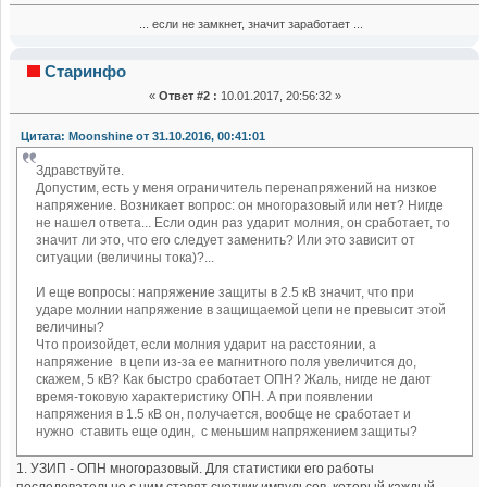
... если не замкнет, значит заработает ...
Старинфо
«
Ответ #2 :
10.01.2017, 20:56:32 »
Цитата: Moonshine от 31.10.2016, 00:41:01
Здравствуйте.
Допустим, есть у меня ограничитель перенапряжений на низкое
напряжение. Возникает вопрос: он многоразовый или нет? Нигде
не нашел ответа... Если один раз ударит молния, он сработает, то
значит ли это, что его следует заменить? Или это зависит от
ситуации (величины тока)?...
И еще вопросы: напряжение защиты в 2.5 кВ значит, что при
ударе молнии напряжение в защищаемой цепи не превысит этой
величины?
Что произойдет, если молния ударит на расстоянии, а
напряжение в цепи из-за ее магнитного поля увеличится до,
скажем, 5 кВ? Как быстро сработает ОПН? Жаль, нигде не дают
время-токовую характеристику ОПН. А при появлении
напряжения в 1.5 кВ он, получается, вообще не сработает и
нужно ставить еще один, с меньшим напряжением защиты?
1. УЗИП - ОПН многоразовый. Для статистики его работы