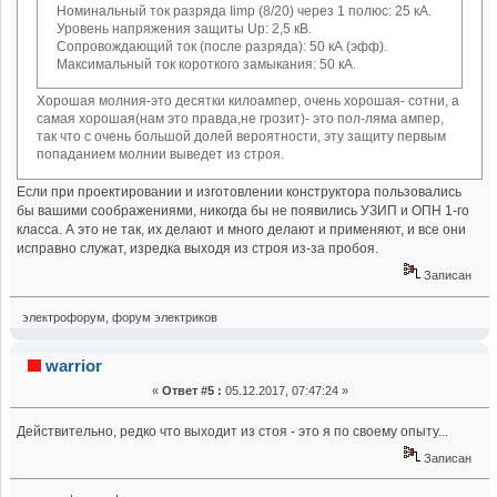
Номинальный ток разряда Iimp (8/20) через 1 полюс: 25 кА.
Уровень напряжения защиты Up: 2,5 кВ.
Сопровождающий ток (после разряда): 50 кА (эфф).
Максимальный ток короткого замыкания: 50 кА.
Хорошая молния-это десятки килоампер, очень хорошая- сотни, а
самая хорошая(нам это правда,не грозит)- это пол-ляма ампер,
так что с очень большой долей вероятности, эту защиту первым
попаданием молнии выведет из строя.
Если при проектировании и изготовлении конструктора пользовались
бы вашими соображениями, никогда бы не появились УЗИП и ОПН 1-го
класса. А это не так, их делают и много делают и применяют, и все они
исправно служат, изредка выходя из строя из-за пробоя.
Записан
электрофорум, форум электриков
warrior
«
Ответ #5 :
05.12.2017, 07:47:24 »
Действительно, редко что выходит из стоя - это я по своему опыту...
Записан