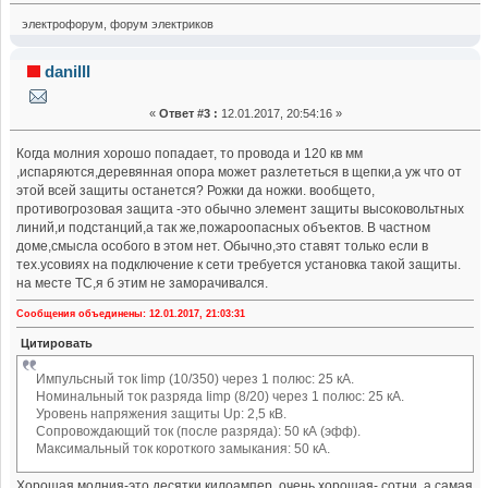
электрофорум, форум электриков
danilll
«
Ответ #3 :
12.01.2017, 20:54:16 »
Когда молния хорошо попадает, то провода и 120 кв мм
,испаряются,деревянная опора может разлететься в щепки,а уж что от
этой всей защиты останется? Рожки да ножки. вообщето,
противогрозовая защита -это обычно элемент защиты высоковольтных
линий,и подстанций,а так же,пожароопасных объектов. В частном
доме,смысла особого в этом нет. Обычно,это ставят только если в
тех.усовиях на подключение к сети требуется установка такой защиты.
на месте ТС,я б этим не заморачивался.
Сообщения объединены: 12.01.2017, 21:03:31
Цитировать
Импульсный ток Iimp (10/350) через 1 полюс: 25 кА.
Номинальный ток разряда Iimp (8/20) через 1 полюс: 25 кА.
Уровень напряжения защиты Up: 2,5 кВ.
Сопровождающий ток (после разряда): 50 кА (эфф).
Максимальный ток короткого замыкания: 50 кА.
Хорошая молния-это десятки килоампер, очень хорошая- сотни, а самая