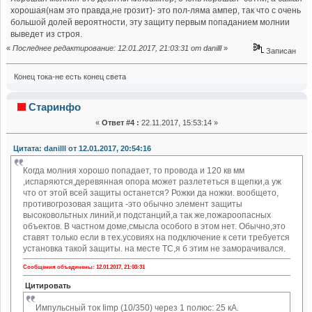
хорошая(нам это правда,не грозит)- это пол-ляма ампер, так что с очень
большой долей вероятности, эту защиту первым попаданием молнии
выведет из строя.
«
Последнее редактирование: 12.01.2017, 21:03:31 от danilll
»
Записан
Конец тока-не есть конец света
Старинфо
«
Ответ #4 :
22.11.2017, 15:53:14 »
Цитата: danilll от 12.01.2017, 20:54:16
Когда молния хорошо попадает, то провода и 120 кв мм
,испаряются,деревянная опора может разлететься в щепки,а уж
что от этой всей защиты останется? Рожки да ножки. вообщето,
противогрозовая защита -это обычно элемент защиты
высоковольтных линий,и подстанций,а так же,пожароопасных
объектов. В частном доме,смысла особого в этом нет. Обычно,это
ставят только если в тех.усовиях на подключение к сети требуется
установка такой защиты. на месте ТС,я б этим не заморачивался.
Сообщения объединены: 12.01.2017, 21:03:31
Цитировать
Импульсный ток Iimp (10/350) через 1 полюс: 25 кА.