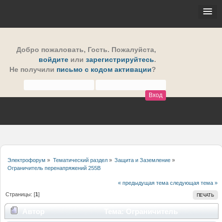
Добро пожаловать,
Гость
. Пожалуйста,
войдите
или
зарегистрируйтесь
.
Не получили
письмо с кодом активации
?
Электрофорум
»
Тематический раздел
»
Защита и Заземление
»
Ограничитель перенапряжений 255В
« предыдущая тема
следующая тема »
Страницы: [
1
]
ПЕЧАТЬ
Автор
Тема: Ограничитель