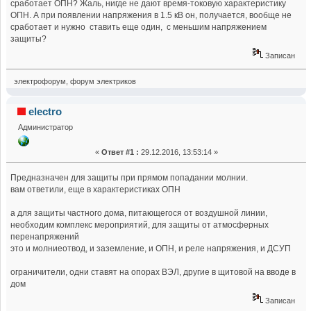
сработает ОПН? Жаль, нигде не дают время-токовую характеристику
ОПН. А при появлении напряжения в 1.5 кВ он, получается, вообще не
сработает и нужно ставить еще один, с меньшим напряжением
защиты?
Записан
электрофорум, форум электриков
electro
Администратор
«
Ответ #1 :
29.12.2016, 13:53:14 »
Предназначен для защиты при прямом попадании молнии.
вам ответили, еще в характеристиках ОПН
а для защиты частного дома, питающегося от воздушной линии,
необходим комплекс мероприятий, для защиты от атмосферных
перенапряжений
это и молниеотвод, и заземление, и ОПН, и реле напряжения, и ДСУП
ограничители, одни ставят на опорах ВЭЛ, другие в щитовой на вводе в
дом
Записан