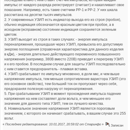
последовательно с ним ставят счетчик импульсов, который каждый
импульс от каждого разряда регистрирует (считает) и накапливает свое
показание. Например, есть такие счетчики РР-1 и РР-2. У них шкала
рассчитана на десятки тысяч импульсов.
2. У современных УЗИП есть индикатор выхода его из строя (пробоя),
обычно индикация обозначается красным цветом при пробое, а в
исходном (исправном) состоянии индикация сохраняется зеленым
цветом.
3. УЗИП выходит из строя в таких случаях: - энергия импульса
перенапряжения, прошедшая через УЗИП, превысила его допустимую
энергию поглощения (справочная характеристика для данного изделия
в кДж), - энергия длительно действующего переменного повышенного
напряжения (например, 380В вместо 220В) приводит к перегреву УЗИП
и к его пробою. В последнем случае для защиты УЗИП последовательно
с ним ставится предохранитель - плавкая вставка.
4. УЗИП срабатывает по импульсу мгновенно, в доли мкс, и чем выше
напряжение импульса, тем меньше сопротивление варистора УЗИП (это
его основное свойство), тем больший ток он пропускает через себя,
предохраняя полезную нагрузку от перенапряжения.
5. При срабатывании УЗИП в момент прохождения импульса падение
напряжения на нем составляет доли вольта, и чем меньшее его
значение для данного типа УЗИП, тем он лучшего качества.
6. Номинальное значение напряжения УЗИП является пороговым
значением, с которого он начинает срабатывать, в вашем случае это 255
вольт.
«
Последнее редактирование: 10.01.2017, 20:59:02 от Старинфо
»
Записан