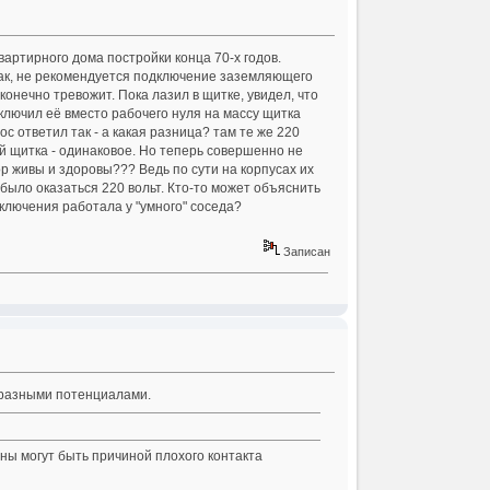
вартирного дома постройки конца 70-х годов.
 как, не рекомендуется подключение заземляющего
сконечно тревожит. Пока лазил в щитке, увидел, что
лючил её вместо рабочего нуля на массу щитка
с ответил так - а какая разница? там те же 220
ой щитка - одинаковое. Но теперь совершенно не
р живы и здоровы??? Ведь по сути на корпусах их
было оказаться 220 вольт. Кто-то может объяснить
дключения работала у "умного" соседа?
Записан
с разными потенциалами.
ины могут быть причиной плохого контакта