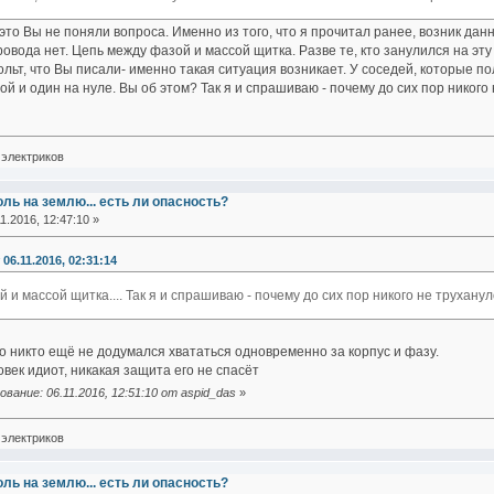
это Вы не поняли вопроса. Именно из того, что я прочитал ранее, возник данн
ровода нет. Цепь между фазой и массой щитка. Разве те, кто занулился на эт
ольт, что Вы писали- именно такая ситуация возникает. У соседей, которые п
й и один на нуле. Вы об этом? Так я и спрашиваю - почему до сих пор никого
электриков
оль на землю... есть ли опасность?
1.2016, 12:47:10 »
06.11.2016, 02:31:14
 и массой щитка.... Так я и спрашиваю - почему до сих пор никого не труханул
 никто ещё не додумался хвататься одновременно за корпус и фазу.
овек идиот, никакая защита его не спасёт
вание: 06.11.2016, 12:51:10 от aspid_das
»
электриков
оль на землю... есть ли опасность?