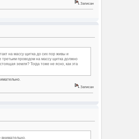
Записан
акт на массу щитка до сих пор живы и
ие третьим проводом на массу щитка должно
астоящая земля? Тогда тоже не ясно, как эта
внимательно.
Записан
е внимательно.