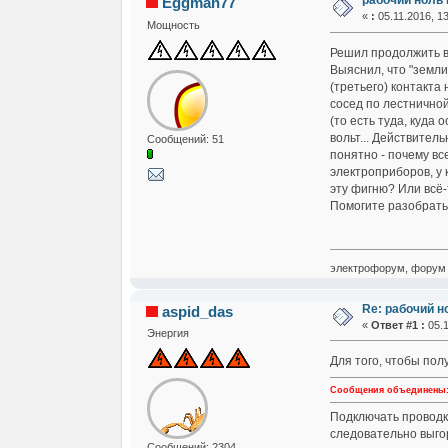
рабочий ноль 
Eggman77
«
:
05.11.2016, 13
Мощность
Решил продолжить в 
Выяснил, что "земли
(третьего) контакта 
сосед по лестнично
(то есть туда, куда
вольт... Действител
Сообщений: 51
понятно - почему вс
электроприборов, у 
эту фигню? Или всё-
Помогите разобрать
электрофорум, форум 
Re: рабочий н
aspid_das
«
Ответ #1 :
05.1
Энергия
Для того, чтобы по
Сообщения объединены: 0
Подключать проводку
следовательно выго
Сообщений: 2304