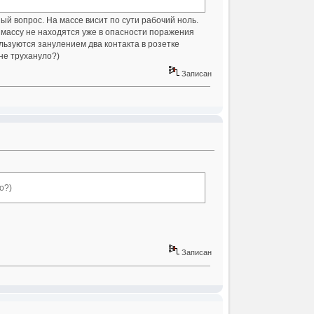
ый вопрос. На массе висит по сути рабочий ноль.
у массу не находятся уже в опасности поражения
ользуются занулением два контакта в розетке
 не трухануло?)
Записан
о?)
Записан