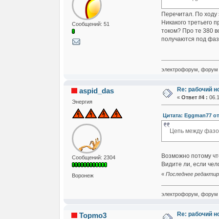
Перечитал. По ходу 
Никакого третьего п
Сообщений: 51
током? Про те 380 в
получаются под фазо
электрофорум, форум 
Re: рабочий н
aspid_das
«
Ответ #4 :
06.1
Энергия
Цитата: Eggman77 от 
Цепь между фазой
Возможно потому что
Сообщений: 2304
Видите ли, если чел
«
Последнее редактиро
Воронеж
электрофорум, форум 
Re: рабочий н
Topmo3