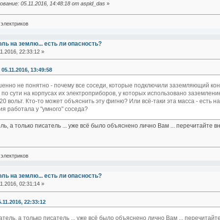
вание: 05.11.2016, 14:48:18 от aspid_das
»
электриков
оль на землю... есть ли опасность?
1.2016, 22:33:12 »
05.11.2016, 13:49:58
енно не понятно - почему все соседи, которые подключили заземляющий конт
по сути на корпусах их электроприборов, у которых использовано заземлен
20 вольт. Кто-то может объяснить эту фигню? Или всё-таки эта масса - есть н
я работала у "умного" соседа?
ль, а только писатель ... уже всё было объяснено лично Вам ... перечитайте 
электриков
оль на землю... есть ли опасность?
1.2016, 02:31:14 »
11.2016, 22:33:12
атель, а только писатель ... уже всё было объяснено лично Вам ... перечитайт