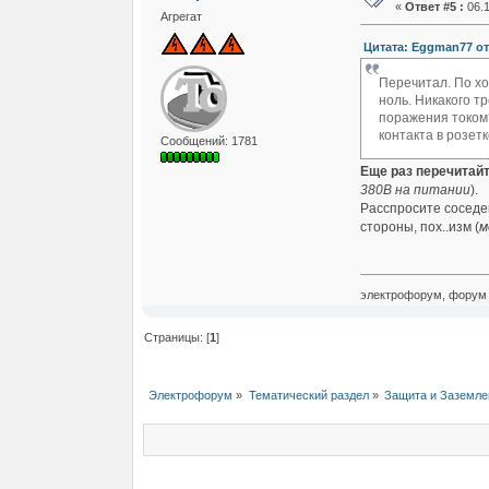
«
Ответ #5 :
06.1
Агрегат
Цитата: Eggman77 от 
Перечитал. По хо
ноль. Никакого т
поражения током?
контакта в розет
Сообщений: 1781
Еще раз перечитай
380В на питании
).
Расспросите соседей
стороны, пох..изм (
м
электрофорум, форум 
Страницы: [
1
]
Электрофорум
»
Тематический раздел
»
Защита и Заземле