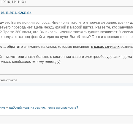
1.2016, 14:11:13 »
06.11.2016, 02:31:14
ду это Вы не поняли вопроса. Именно из того, что я прочитал ранее, возник 
ретьего провода нет. Цепь между фазой и массой щитка. Разве те, кто занулил
 Про те 380 вольт, что Вы писали- именно такая ситуация возникает. У сосе
ке получаются под фазой и один на нуле. Вы об этом? Так я и спрашиваю - поч
те
... обратите внимание на слова, которые поясняют,
в каких случаях
возника
 ... может они знают больше о состоянии вашего электрооборудования дома 
ожете следовать ихнему примеру
).
электриков
ние
»
рабочий ноль на землю... есть ли опасность?