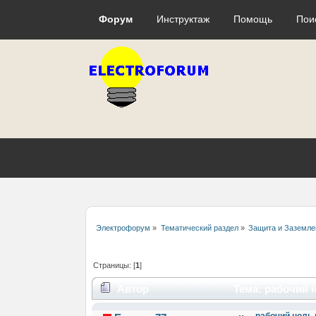
Форум
Инструктаж
Помощь
Пои
Электрофорум
»
Тематический раздел
»
Защита и Заземле
Страницы: [
1
]
Автор
Тема: рабочий н