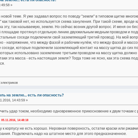
на землю... есть ли опасность?
:49:58 »
новой теме. Я уже задавал вопрос по поводу "земли" в типовом щитке многок
" как таковой нет, но используется схема зануления. При такой схеме, вроде
на эту, так называемую, землю. Но сейчас возник другой вопрос. И меня он бе
й площадке протянул отдельную линию двухжильным медным проводом и подк
 остальные соседи подключили свой заземляющий третий провод). На мой вопро
ьно - напряжение, что между фазой и рабочим нулём, что между фазой и масс
е соседи, которые подключили заземляющий контакт на массу щитка до сих по
которых использовано заземление третьим проводом на массу щитка должно 
таки эта масса - есть настоящая земля? Тогда тоже не ясно, как эта схема по
ся.
электриков
оль на землю... есть ли опасность?
1.2016, 14:43:59 »
лучить удар током, необходимо одновременное прикосновение к двум точкам 
5.11.2016, 14:48:18
 к корпусу не есть хорошо. Неровная поверхность, остатки краски или ржавч
рания. Подключать надо на штатное место для этого предназначенное.