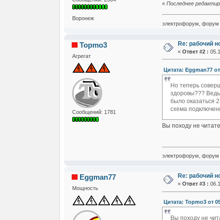
«
Последнее редактиро
Воронеж
электрофорум, форум 
Re: рабочий н
Topmo3
«
Ответ #2 :
05.1
Агрегат
Цитата: Eggman77 от 
Но теперь соверш
здоровы??? Ведь 
было оказаться 2
схема подключени
Сообщений: 1781
Вы походу не читате
электрофорум, форум 
Re: рабочий н
Eggman77
«
Ответ #3 :
06.1
Мощность
Цитата: Topmo3 от 05.
Вы походу не чит