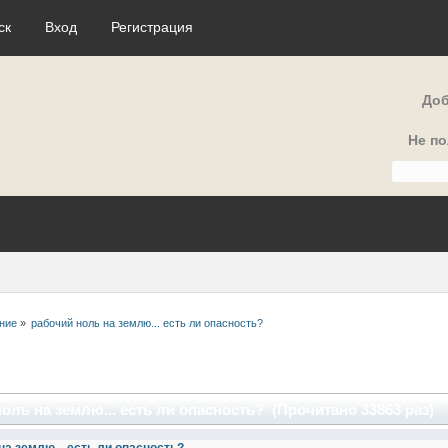
ск
Вход
Регистрация
Доб
Не п
ние
»
рабочий ноль на землю... есть ли опасность?
оль на землю... есть ли опасность? (Прочитано 33863 раз)