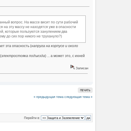
данный вопрос. На массе висит по сути рабочий
ся на эту массу не находятся уже в опасности
дей, которые пользуются занулением два
ему до сих пор никого не трухануло?)
ет эта опасность (
напруга на корпусе и около
(
электростояка подъезда
) ... а может это, с ихней
Записан
ПЕЧАТЬ
« предыдущая тема
следующая тема »
Перейти в: