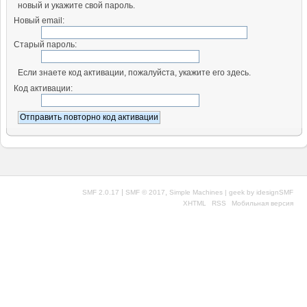
новый и укажите свой пароль.
Новый email:
Старый пароль:
Если знаете код активации, пожалуйста, укажите его здесь.
Код активации:
|
,
SMF 2.0.17
SMF © 2017
Simple Machines
| geek by
idesignSMF
XHTML
RSS
Мобильная версия