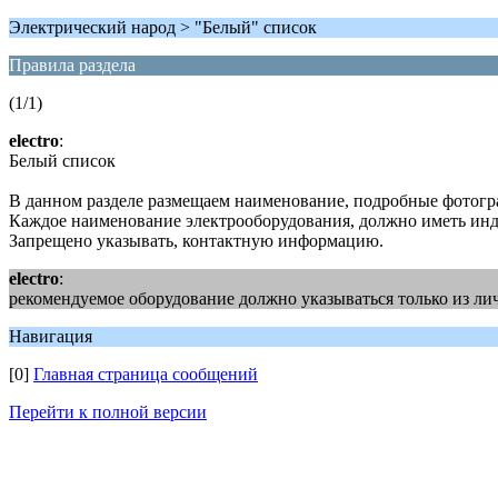
Электрический народ > "Белый" список
Правила раздела
(1/1)
electro
:
Белый список
В данном разделе размещаем наименование, подробные фотогра
Каждое наименование электрооборудования, должно иметь инд
Запрещено указывать, контактную информацию.
electro
:
рекомендуемое оборудование должно указываться только из л
Навигация
[0]
Главная страница сообщений
Перейти к полной версии