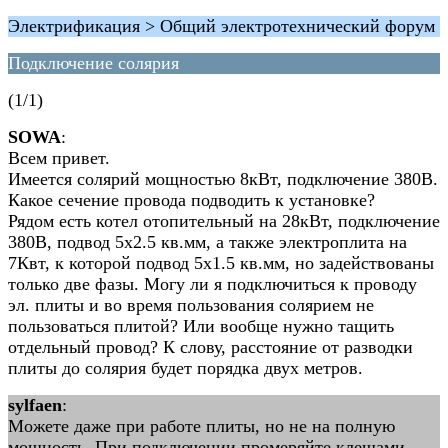
Электрификация > Общий электротехнический форум
Подключение солярия
(1/1)
SOWA
:
Всем привет.
Имеется солярий мощностью 8кВт, подключение 380В.
Какое сечение провода подводить к установке?
Рядом есть котел отопительный на 28кВт, подключение
380В, подвод 5х2.5 кв.мм, а также электроплита на
7Квт, к которой подвод 5х1.5 кв.мм, но задействованы
только две фазы. Могу ли я подключиться к проводу
эл. плиты и во время пользования солярием не
пользоваться плитой? Или вообще нужно тащить
отдельный провод? К слову, расстояние от разводки
плиты до солярия будет порядка двух метров.
sylfaen
:
Можете даже при работе плиты, но не на полную
мощность. При подключении промеряйте клещами