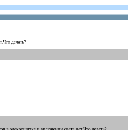
т.Что делать?
тов в элекрощитке и включении света нет.Что делать?