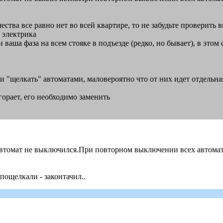
ества все равно нет во всей квартире, то не забудьте проверить 
е электрика
 ваша фаза на всем стояке в подъезде (редко, но бывает), в этом
и "щелкать" автоматами, маловероятно что от них идет отдельн
горает, его необходимо заменить
е,а автомат не выключился.При повторном выключении всех автома
пощелкали - законтачил..