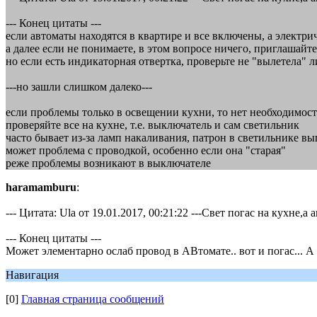
--- Конец цитаты ---
если автоматы находятся в квартире и все включены, а электрич
а далее если не понимаете, в этом вопросе ничего, приглашайт
но если есть индикаторная отвертка, проверьте не "вылетела" ли
---но зашли слишком далеко---
если проблемы только в освещении кухни, то нет необходимост
проверяйте все на кухне, т.е. выключатель и сам светильник
часто бывает из-за ламп накаливания, патрон в светильнике вы
может проблема с проводкой, особенно если она "старая"
реже проблемы возникают в выключателе
haramamburu
:
--- Цитата: Ula от 19.01.2017, 00:21:22 ---Свет погас на кухн
--- Конец цитаты ---
Может элементарно ослаб провод в АВтомате.. вот и погас... А 
Навигация
[0]
Главная страница сообщений