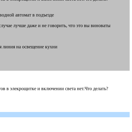
вводной автомат в подъезде
 случае лучше даже и не говорить, что это вы виноваты
ая линия на освещение кухни
тов в элекрощитке и включении света нет.Что делать?