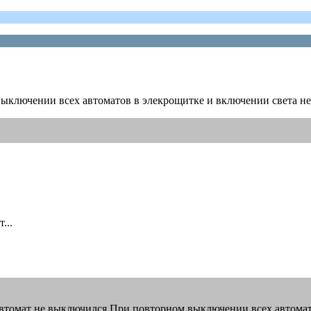
выключении всех автоматов в элекрощитке и включении света не
...
е,а автомат не выключился.При повторном выключении всех автома