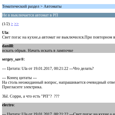
Тематический раздел > Автоматы
Не в выключается автомат в РП
(1/2)
>
>>
Ula
:
Свет погас на кухне,а автомат не выключился.При повторном 
danilll
:
искать обрыв. Начать искать в лампочке
sergey_sav®
:
--- Цитата: Ula от 19.01.2017, 00:21:22 ---Что делать?
--- Конец цитаты ---
На столь неожиданный вопрос, напрашивается очевидный ответ
Пригласите электрика.
ЗЫ. Сорри, а что есть "РП"? ???
electro
:
--- Цитата: Ula от 19.01.2017, 00:21:22 ---Свет погас на кухн