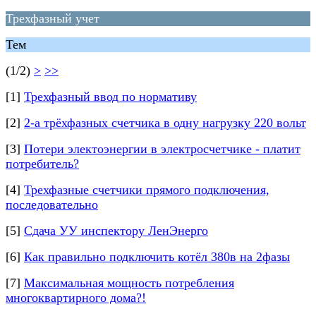
Трехфазный учет
Тем
(1/2)
>
>>
[1]
Трехфазный ввод по нормативу
[2]
2-а трёхфазных счетчика в одну нагрузку 220 вольт
[3]
Потери электоэнергии в электросчетчике - платит
потребитель?
[4]
Трехфазные счетчики прямого подключения,
последовательно
[5]
Сдача УУ инспектору ЛенЭнерго
[6]
Как правильно подключить котёл 380в на 2фазы
[7]
Максимальная мощность потребления
многоквартирного дома?!