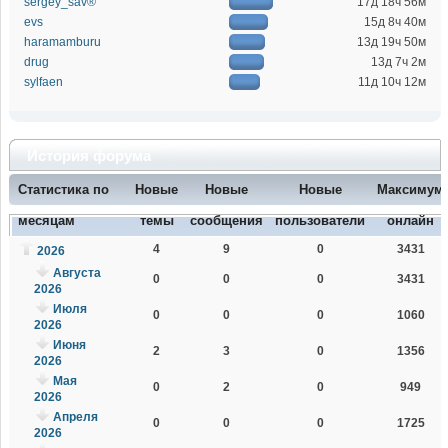
sergey_sav®
17д 18ч 56м
evs
15д 8ч 40м
haramamburu
13д 19ч 50м
drug
13д 7ч 2м
sylfaen
11д 10ч 12м
История форума
Статистика по
Новые
Новые
Новые
Максимум
месяцам
темы
сообщения
пользователи
онлайн
4
9
0
3431
2026
Августа
0
0
0
3431
2026
Июля
0
0
0
1060
2026
Июня
2
3
0
1356
2026
Мая
0
2
0
949
2026
Апреля
0
0
0
1725
2026