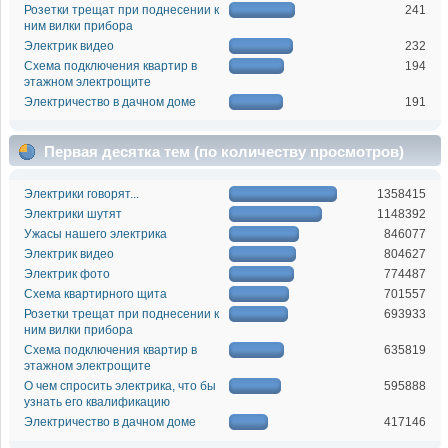
Розетки трещат при поднесении к
241
ним вилки прибора
Электрик видео
232
Схема подключения квартир в
194
этажном электрощите
Электричество в дачном доме
191
Первая десятка тем (по количеству просмотров)
Электрики говорят...
1358415
Электрики шутят
1148392
Ужасы нашего электрика
846077
Электрик видео
804627
Электрик фото
774487
Схема квартирного щита
701557
Розетки трещат при поднесении к
693933
ним вилки прибора
Схема подключения квартир в
635819
этажном электрощите
О чем спросить электрика, что бы
595888
узнать его квалификацию
Электричество в дачном доме
417146