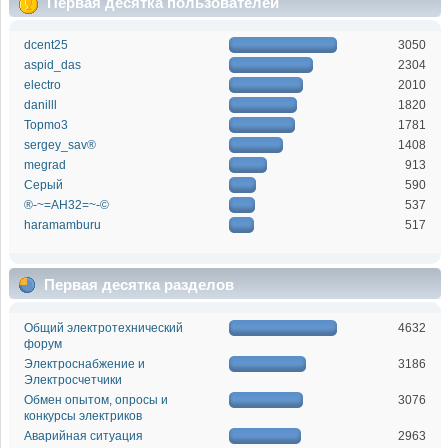
Первая десятка пользователей
dcent25
3050
aspid_das
2304
electro
2010
danilll
1820
Topmo3
1781
sergey_sav®
1408
megrad
913
Серый
590
®-~=АН32=~-©
537
haramamburu
517
Первая десятка разделов
Общий электротехнический
4632
форум
Электроснабжение и
3186
Электросчетчики
Обмен опытом, опросы и
3076
конкурсы электриков
Аварийная ситуация
2963