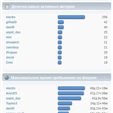
Десятка самых активных авторов
electro
256
griha09
42
danilll
40
aspid_das
25
Arni
22
shmakich
21
zveroboy
21
Игорькз
20
slonik
19
Олег.
18
Максимальное время пребывания на форуме
electro
49д 21ч 18м
dcent25
47д 17ч 39м
aspid_das
42д 9ч 56м
Topmo3
24д 11ч 46м
danilll
20д 13ч 42м