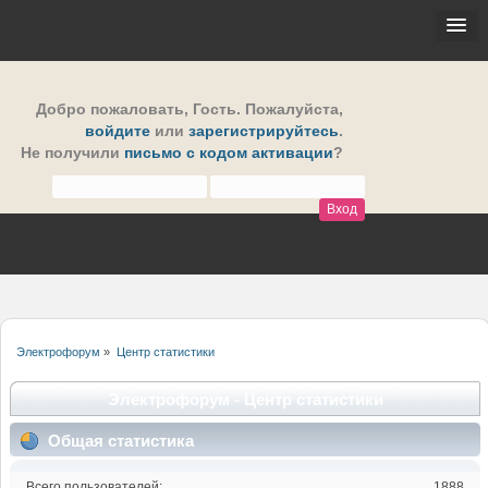
Добро пожаловать,
Гость
. Пожалуйста,
войдите
или
зарегистрируйтесь
.
Не получили
письмо с кодом активации
?
Электрофорум
»
Центр статистики
Электрофорум - Центр статистики
Общая статистика
Всего пользователей:
1888