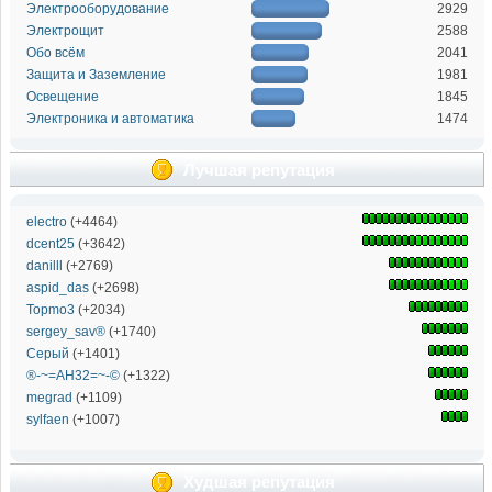
Электрооборудование
2929
Электрощит
2588
Обо всём
2041
Защита и Заземление
1981
Освещение
1845
Электроника и автоматика
1474
Лучшая репутация
electro
(+4464)
dcent25
(+3642)
danilll
(+2769)
aspid_das
(+2698)
Topmo3
(+2034)
sergey_sav®
(+1740)
Серый
(+1401)
®-~=АН32=~-©
(+1322)
megrad
(+1109)
sylfaen
(+1007)
Худшая репутация