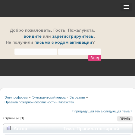
Добро пожаловать,
Гость
. Пожалуйста,
войдите
или
зарегистрируйтесь
.
Не получили
письмо с кодом активации
?
Электрофорум
»
Электрический народ
»
Загрузить
»
Правила пожарной безопасности - Казахстан
« предыдущая тема
следующая тема »
Страницы: [
1
]
ПЕЧАТЬ
Автор
Тема: Правила пожарной