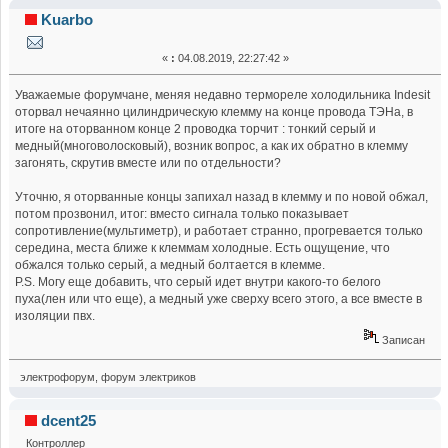
(вопрос по ТЭНу оттайки) (Прочитано 24037 раз)
Kuarbo
«
:
04.08.2019, 22:27:42 »
Уважаемые форумчане, меняя недавно термореле холодильника Indesit
оторвал нечаянно цилиндрическую клемму на конце провода ТЭНа, в
итоге на оторванном конце 2 проводка торчит : тонкий серый и
медный(многоволосковый), возник вопрос, а как их обратно в клемму
загонять, скрутив вместе или по отдельности?
Уточню, я оторванные концы запихал назад в клемму и по новой обжал,
потом прозвонил, итог: вместо сигнала только показывает
сопротивление(мультиметр), и работает странно, прогревается только
середина, места ближе к клеммам холодные. Есть ощущение, что
обжался только серый, а медный болтается в клемме.
P.S. Могу еще добавить, что серый идет внутри какого-то белого
пуха(лен или что еще), а медный уже сверху всего этого, а все вместе в
изоляции пвх.
Записан
электрофорум, форум электриков
dcent25
Контроллер