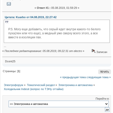
«
Ответ #1 :
05.08.2019, 01:59:29 »
Цитата: Kuarbo от 04.08.2019, 22:27:42
P.S. Могу еще добавить, что серый идет внутри какого-то белого
пуха(лен или что еще), а медный уже сверху всего этого, а все
вместе в изоляции пвх.
...
«
Последнее редактирование: 05.08.2019, 09:22:31 от electro
»
Записан
Dcent25
Страницы: [
1
]
ПЕЧАТЬ
« предыдущая тема
следующая тема »
Электрофорум
»
Тематический раздел
»
Электроника и автоматика
»
Холодильник Indesit (вопрос по ТЭНу оттайки)
Перейти в: