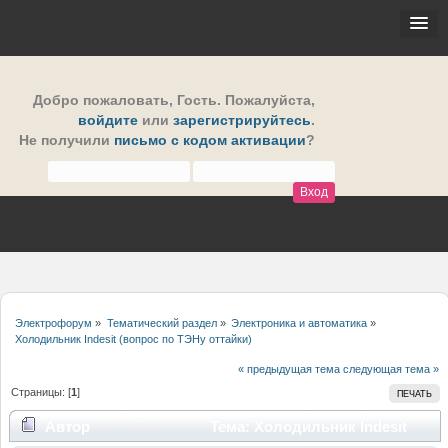
Добро пожаловать,
Гость
. Пожалуйста,
войдите
или
зарегистрируйтесь
.
Не получили
письмо с кодом активации
?
Электрофорум
»
Тематический раздел
»
Электроника и автоматика
»
Холодильник Indesit (вопрос по ТЭНу оттайки)
« предыдущая тема
следующая тема »
Страницы: [
1
]
ПЕЧАТЬ
Автор
Тема: Холодильник Indesit