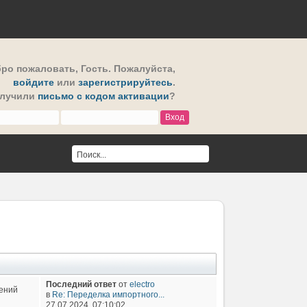
ро пожаловать,
Гость
. Пожалуйста,
войдите
или
зарегистрируйтесь
.
олучили
письмо с кодом активации
?
Последний ответ
от
electro
ений
в
Re: Переделка импортного...
27.07.2024, 07:10:02