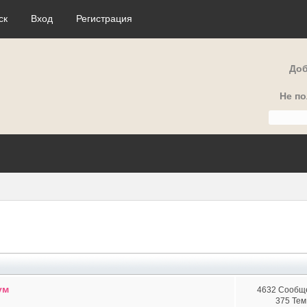
ск
Вход
Регистрация
Доб
Не п
ум
4632 Сообщ
375 Тем