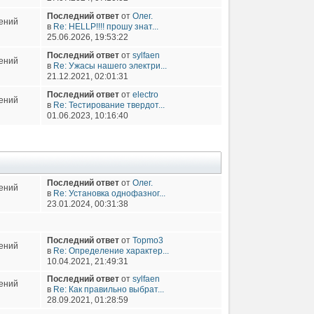
Последний ответ
от
Олег.
ений
в
Re: HELLP!!!! прошу знат...
25.06.2026, 19:53:22
Последний ответ
от
sylfaen
ений
в
Re: Ужасы нашего электри...
21.12.2021, 02:01:31
Последний ответ
от
electro
ений
в
Re: Тестирование твердот...
01.06.2023, 10:16:40
Последний ответ
от
Олег.
ений
в
Re: Установка однофазног...
23.01.2024, 00:31:38
Последний ответ
от
Topmo3
ений
в
Re: Определение характер...
10.04.2021, 21:49:31
Последний ответ
от
sylfaen
ений
в
Re: Как правильно выбрат...
28.09.2021, 01:28:59