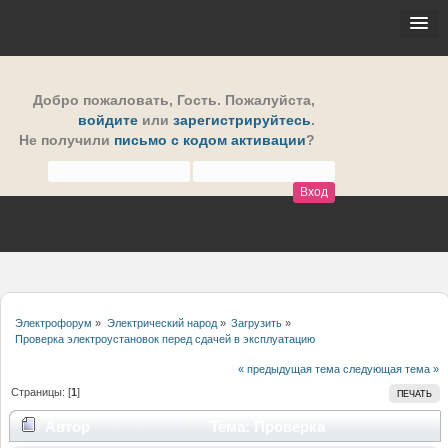
Добро пожаловать,
Гость
. Пожалуйста,
войдите
или
зарегистрируйтесь
.
Не получили
письмо с кодом активации
?
Электрофорум
»
Электрический народ
»
Загрузить
»
Проверка электроустановок перед сдачей в эксплуатацию
« предыдущая тема
следующая тема »
Страницы: [
1
]
ПЕЧАТЬ
Автор
Тема: Проверка