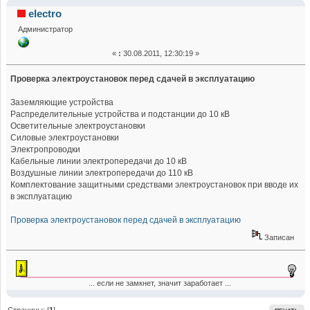
электроустановок перед сдачей в эксплуатацию
electro
Администратор
(Прочитано 36363 раз)
«
:
30.08.2011, 12:30:19 »
Проверка электроустановок перед сдачей в эксплуатацию
Заземляющие устройства
Распределительные устройства и подстанции до 10 кВ
Осветительные электроустановки
Силовые электроустановки
Электропроводки
Кабельные линии электропередачи до 10 кВ
Воздушные линии электропередачи до 110 кВ
Комплектование защитными средствами электроустановок при вводе их
в эксплуатацию
Проверка электроустановок перед сдачей в эксплуатацию
Записан
... если не замкнет, значит заработает ...
Страницы: [
1
]